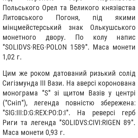
Польського Орел та Великого князівства
Литовського Погоня, під якими
мінцмейстерський знак Олькушського
монетного двору. По колу напис
"SOLIDVS·REG·POLON 1589". Маса монети
1,02 г.
Цим же роком датований ризький солід
Сигізмунда ІІІ Вази. На аверсі коронована
монограма "S" зі щитом Вазів у центрі
("Сніп"), легенда повністю збережена:
"SIG:III:D:G:REX:PO:D:I". На реверсі герб
Риги та легенда "SOLIDVS:CIVI:RIGEN 89".
Маса монети 0,93 г.