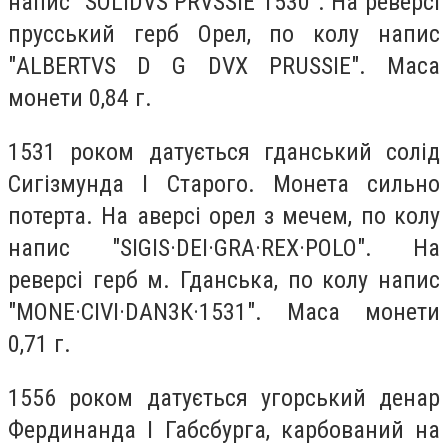
напис "SOLIDVS PRVSSIE 1530". На реверсі
прусський герб Орел, по колу напис
"ALBERTVS D G DVX PRUSSIE". Маса
монети 0,84 г.
1531 роком датується гданський солід
Сигізмунда І Старого. Монета сильно
потерта. На аверсі орел з мечем, по колу
напис "SIGIS·DEI·GRA·REX·POLO". На
реверсі герб м. Гданська, по колу напис
"MONE·CIVI·DAN3К·1531". Маса монети
0,71 г.
1556 роком датується угорський денар
Фердинанда І Габсбурга, карбований на