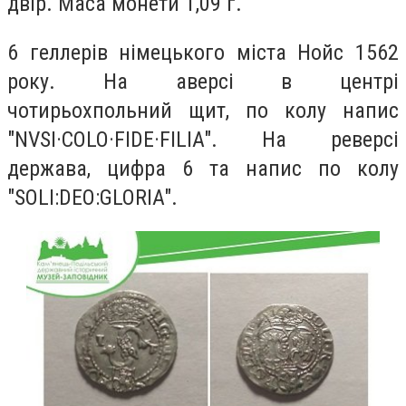
двір. Маса монети 1,09 г.
6 геллерів німецького міста Нойс 1562
року. На аверсі в центрі
чотирьохпольний щит, по колу напис
"NVSI·COLO·FIDE·FILIA". На реверсі
держава, цифра 6 та напис по колу
"SOLI:DEO:GLORIA".