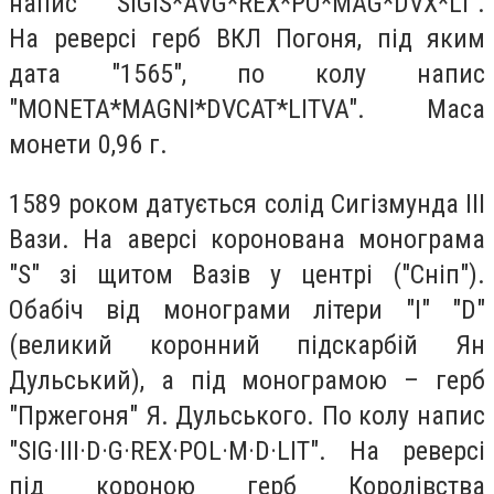
напис "SIGIS*AVG*REX*PO*MAG*DVX*LI".
На реверсі герб ВКЛ Погоня, під яким
дата "1565", по колу напис
"MONETA*MAGNI*DVCAT*LITVA". Маса
монети 0,96 г.
1589 роком датується солід Сигізмунда ІІІ
Вази. На аверсі коронована монограма
"S" зі щитом Вазів у центрі ("Сніп").
Обабіч від монограми літери "I" "D"
(великий коронний підскарбій Ян
Дульський), а під монограмою – герб
"Пржегоня" Я. Дульського. По колу напис
"SIG·III·D·G·REX·POL·M·D·LIT". На реверсі
під короною герб Королівства