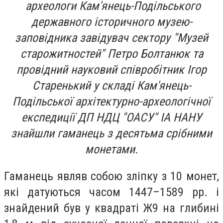
археологи Кам'янець-Подільського
державного історичного музею-
заповідника завідувач сектору "Музей
старожитностей" Петро Болтанюк та
провідний науковий співробітник Ігор
Старенький у складі Кам'янець-
Подільської архітектурно-археологічної
експедиції ДП НДЦ "ОАСУ" ІА НАНУ
знайшли гаманець з десятьма срібними
монетами.
Гаманець являв собою зліпку з 10 монет,
які датуються часом 1447–1589 рр. і
знайдений був у квадраті Ж9 на глибині