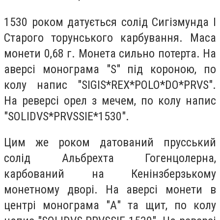
1530 роком датується солід Сигізмунда І
Старого торунського карбування. Маса
монети 0,68 г. Монета сильно потерта. На
аверсі монограма "S" під короною, по
колу напис "SIGIS*REX*POLO*DO*PRVS".
На реверсі орел з мечем, по колу напис
"SOLIDVS*PRVSSIE*1530".
Цим же роком датований прусський
солід Альбрехта Гогенцолерна,
карбований на Кенінзберзькому
монетному дворі. На аверсі монети в
центрі монограма "А" та щит, по колу