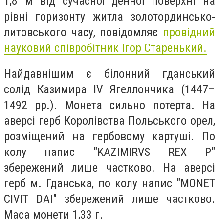
1,8 м від сучасної денної поверхні на
рівні горизонту житла золотординсько-
литовського часу, повідомляє
п
ровідний
науковий співробітник Ігор Старенький.
Найдавнішим є білонний гданський
солід Казимира IV Ягеллончика (1447–
1492 рр.). Монета сильно потерта. На
аверсі герб Королівства Польського орел,
розміщений на гербовому картуші. По
колу напис "KAZIMIRVS REX P"
збережений лише частково. На аверсі
герб м. Гданська, по колу напис "MONET
CIVIT DAI" збережений лише частково.
Маса монети 1,33 г.