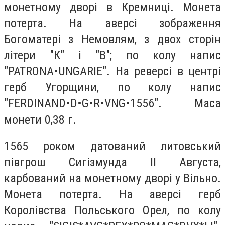
монетному дворі в Кремниці. Монета
потерта. На аверсі зображення
Богоматері з Немовлям, з двох сторін
літери "К" і "В"; по колу напис
"PATRONA•UNGARIE". На реверсі в центрі
герб Угорщини, по колу напис
"FERDINAND•D•G•R•VNG•1556". Маса
монети 0,38 г.
1565 роком датований литовський
півгрош Сигізмунда ІІ Августа,
карбований на монетному дворі у Вільно.
Монета потерта. На аверсі герб
Королівства Польського Орел, по колу