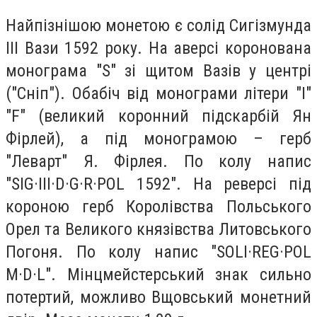
Найпізнішою монетою є солід Сигізмунда
ІІІ Вази 1592 року. На аверсі коронована
монограма "S" зі щитом Вазів у центрі
("Сніп"). Обабіч від монограми літери "I"
"F" (великий коронний підскарбій Ян
Фірлей), а під монограмою – герб
"Леварт" Я. Фірлея. По колу напис
"SIG·III·D·G·R·POL 1592". На реверсі під
короною герб Королівства Польського
Орел та Великого князівства Литовського
Погоня. По колу напис "SOLI·REG·POL
M·D·L". Мінцмейстерський знак сильно
потертий, можливо Вщовський монетний