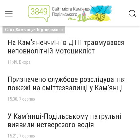
Сайт Кам'янця-Подільського
На Кам’янеччині в ДТП травмувався
неповнолітній мотоцикліст
11:49
Вчора
Призначено службове розслідування
пожежі на сміттєзвалищі у Кам’янці
15:30
7 серпня
У Кам’янці-Подільському патрульні
виявили нетверезого водія
15:21
7 серпня