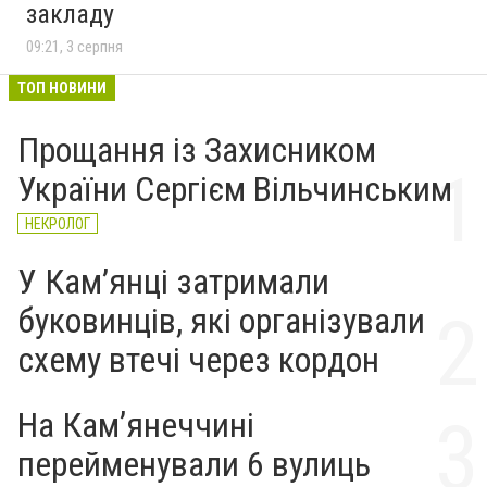
закладу
09:21, 3 серпня
ТОП НОВИНИ
Прощання із Захисником
України Сергієм Вільчинським
НЕКРОЛОГ
У Кам’янці затримали
буковинців, які організували
схему втечі через кордон
На Камʼянеччині
перейменували 6 вулиць