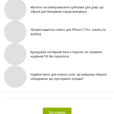
Магнітні чи електромагнітні орбітреки для дому: що
обрати для безшумних кардіотренувань
Лучшее защитное стекло для iPhone 17 Pro: советы по
выбору
Брендовий системний блок з Європи: як отримати
надійний ПК без переплати
Эргономика и комфорт: почему медицинская мебель важна для врачей и пациентов?
[Спонсорський матеріал]
Гідропоніка як стратегія продовольчої безпеки України: роль
водопідготовки у створенні незалежного аграрного майбутнього [На правах реклами]
Надійне тепло для кожної оселі: де найкраще обирати
Отбеливание без боли: правда или миф? [СЮЖЕТ]
Ноутбуки HP из Европы в Украине: что учесть [На
обладнання, що прослужить роками?
правах реклами]
Храповий механізм для стяжних ременів: пристрій, призначення та особливості
застосування [ПАРТНЕРСЬКИЙ МАТЕРІАЛ]
Популярні оливи від Aral [Спонсорський матеріал]
Надежный крепеж для ответственных задач: почему важен правильный выбор метизов [На
правах реклами]
Ще новини