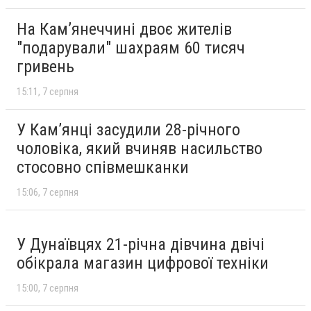
На Камʼянеччині двоє жителів
"подарували" шахраям 60 тисяч
гривень
15:11
7 серпня
У Камʼянці засудили 28-річного
чоловіка, який вчиняв насильство
стосовно співмешканки
15:06
7 серпня
У Дунаївцях 21-річна дівчина двічі
обікрала магазин цифрової техніки
15:00
7 серпня