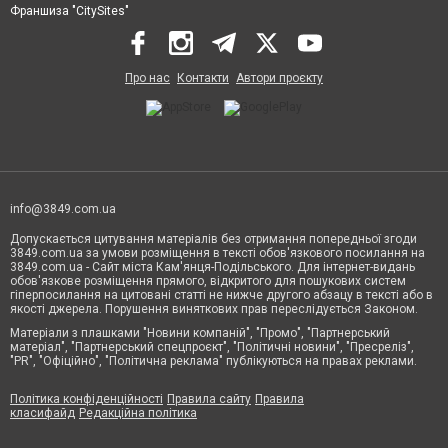
Франшиза "CitySites"
Про нас
Контакти
Автори проєкту
info@3849.com.ua
Допускається цитування матеріалів без отримання попередньої згоди
3849.com.ua за умови розміщення в тексті обов'язкового посилання на
3849.com.ua - Сайт міста Кам'янця-Подільського. Для інтернет-видань
обов'язкове розміщення прямого, відкритого для пошукових систем
гіперпосилання на цитовані статті не нижче другого абзацу в тексті або в
якості джерела. Порушення виняткових прав переслідується Законом.
Матеріали з плашками "Новини компаній", "Промо", "Партнерський
матеріал", "Партнерський спецпроєкт", "Політичні новини", "Пресреліз",
"PR", "Офіційно", "Політична реклама" публікуються на правах реклами.
Політика конфіденційності
Правила сайту
Правила
класифайд
Редакційна політика