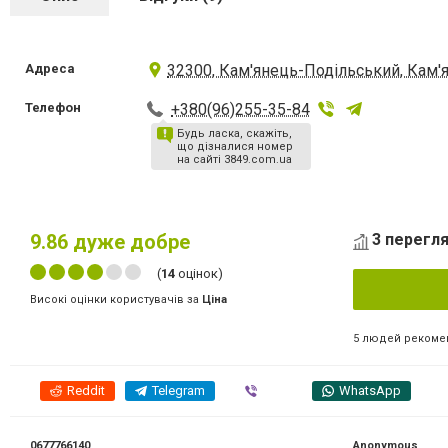
Адреса
32300, Кам'янець-Подільський, Кам'
Телефон
+380(96)255-35-84
Будь ласка, скажіть,
що дізналися номер
на сайті 3849.com.ua
9.86
дуже добре
3 перегля
(
14
оцінок)
Високі оцінки користувачів за
Ціна
5 людей рекоме
Reddit
Telegram
Viber
WhatsApp
0677766140
Anonymous