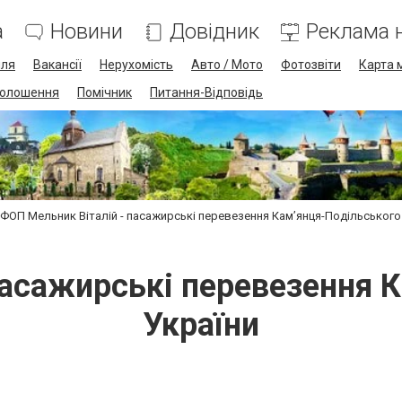
а
Новини
Довідник
Реклама н
лля
Вакансії
Нерухомість
Авто / Мото
Фотозвіти
Карта 
олошення
Помічник
Питання-Відповідь
ФОП Мельник Віталій - пасажирські перевезення Кам’янця-Подільського 
пасажирські перевезення К
України