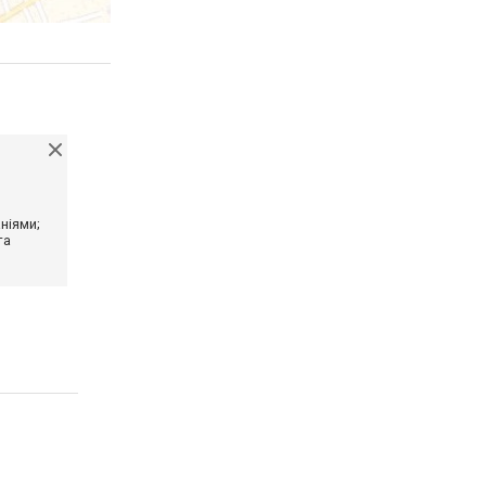
ніями;
та