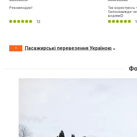
Рекомендую!
Так користуюсь ч
Салонзавжди чис
водіям😊
12
1
Пасажирські перевезення Україною
!
Фо