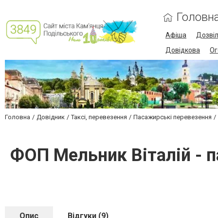
Головн
Афіша
Дозві
Довідкова
Ог
Головна
Довідник
Таксі, перевезення
Пасажирські перевезення
ФОП Мельник Віталій - 
Опис
Відгуки (9)