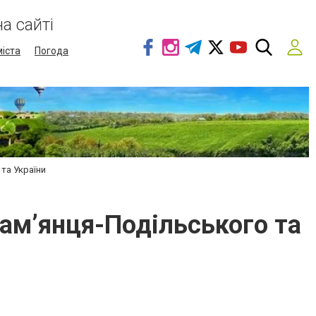
а сайті
міста
Погода
та України
ам’янця-Подільського та