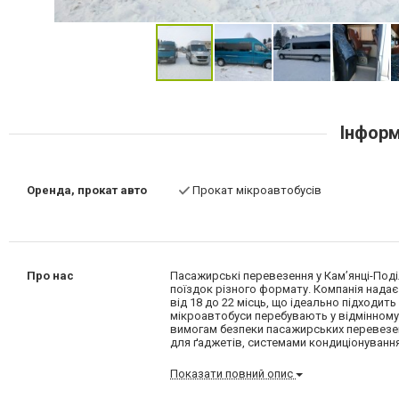
Інформ
Оренда, прокат авто
Прокат мікроавтобусів
Про нас
Пасажирські перевезення у Кам’янці-Поділ
поїздок різного формату. Компанія нада
від 18 до 22 місць, що ідеально підходить
мікроавтобуси перебувають у відмінному 
вимогам безпеки пасажирських перевезен
для ґаджетів, системами кондиціонуванн
Показати повний опис