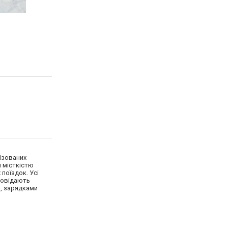
нізованих
 місткістю
 поїздок. Усі
дповідають
и, зарядками