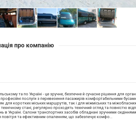
ація про компанію
ьському та по Україні - це зручне, безпечне й сучасне рішення для орга
є професійні послуги з перевезення пасажирів комфортабельними бусами
 як для коротких міських маршрутів, так і для міжміських та міжобласних
технічному стані, регулярно проходять технічний огляд та повністю ві
ь в Україні. Салони транспортних засобів обладнані зручними сидінням
я повітря та ефективним опаленням, що забезпечує комфо...