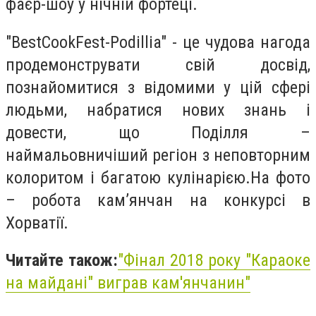
фаєр-шоу у нічній фортеці.
"BestCookFest-Podillia" - це чудова нагода
продемонструвати свій досвід,
познайомитися з відомими у цій сфері
людьми, набратися нових знань і
довести, що Поділля –
наймальовничіший регіон з неповторним
колоритом і багатою кулінарією.На фото
– робота кам’янчан на конкурсі в
Хорватії.
Читайте також:
"
Фінал 2018 року "Караоке
на майдані" виграв кам'янчанин"