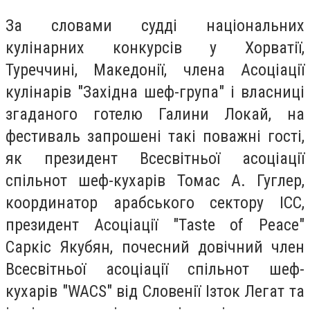
За словами судді національних
кулінарних конкурсів у Хорватії,
Туреччині, Македонії, члена Асоціації
кулінарів "Західна шеф-група" і власниці
згаданого готелю Галини Локай, на
фестиваль запрошені такі поважні гості,
як президент Всесвітньої асоціації
спільнот шеф-кухарів Томас А. Гуглер,
координатор арабського сектору ICC,
президент Асоціації "Taste of Peace"
Саркіс Якубян, почесний довічний член
Всесвітньої асоціації спільнот шеф-
кухарів "WACS" від Словенії Ізток Легат та