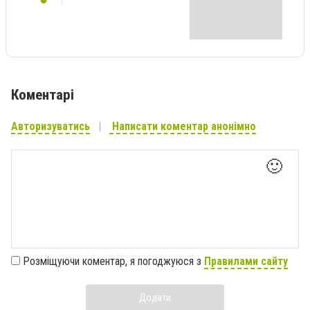
Коментарі
Авторизуватись
Написати коментар анонімно
🙂
Розміщуючи коментар, я погоджуюся з
Правилами сайту
Додати