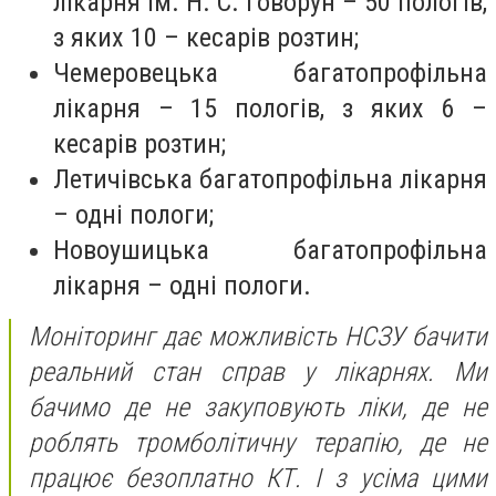
лікарня ім. Н. С. Говорун – 50 пологів,
з яких 10 – кесарів розтин;
Чемеровецька багатопрофільна
лікарня – 15 пологів, з яких 6 –
кесарів розтин;
Летичівська багатопрофільна лікарня
– одні пологи;
Новоушицька багатопрофільна
лікарня – одні пологи.
Моніторинг дає можливість НСЗУ бачити
реальний стан справ у лікарнях. Ми
бачимо де не закуповують ліки, де не
роблять тромболітичну терапію, де не
працює безоплатно КТ. І з усіма цими