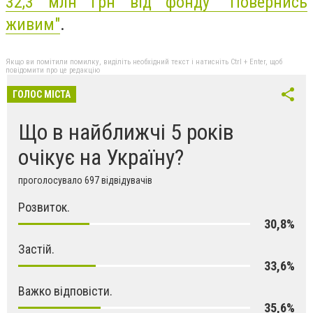
32,3 млн грн від фонду "Повернись
живим"
.
Якщо ви помітили помилку, виділіть необхідний текст і натисніть Ctrl + Enter, щоб
повідомити про це редакцію
ГОЛОС МІСТА
Що в найближчі 5 років
очікує на Україну?
проголосувало 697 відвідувачів
Розвиток.
30,8%
Застій.
33,6%
Важко відповісти.
35,6%