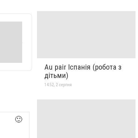
Au pair Іспанія (робота з
дітьми)
14:52, 2 серпня
🙂