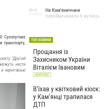
На Камʼянеччині
09:12
3 серпня
перейменували 6 вулиць
ПО Сухопутних
ТОП НОВИНИ
и транспорту,
Прощання із
Захисником України
роєкту "Другий
 можуть нести
Віталієм Івановим
а чернігівські
НЕКРОЛОГ
Вʼїхав у квітковий кіоск:
у Камʼянці трапилася
ДТП