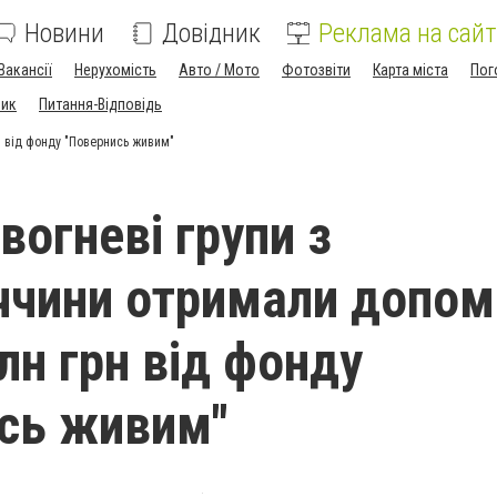
Новини
Довідник
Реклама на сайт
Вакансії
Нерухомість
Авто / Мото
Фотозвіти
Карта міста
Пог
ник
Питання-Відповідь
н від фонду "Повернись живим"
вогневі групи з
чини отримали допом
лн грн від фонду
сь живим"