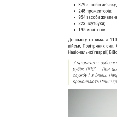
879 засобів зв’язку;
248 прожекторів;
954 засоби живлен
323 ноутбуки;
195 моніторів.
Допомогу отримали 110 
військ, Повітряних сил,
Національної гвардії, В
У пріоритеті - забезпе
рубіж ППО". - При ць
службу і в інших. Нап
прикривають Північ кр