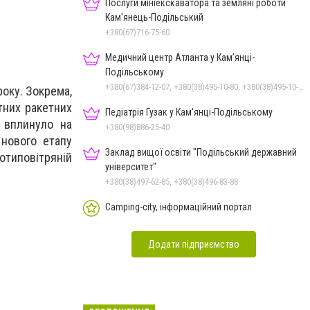
Послуги мініекскаватора та земляні роботи
Кам'янець-Подільський
+380(67)716-75-60
Медичний центр Атланта у Кам’янці-
Подільському
+380(67)384-12-07, +380(38)495-10-80, +380(38)495-10-70
оку. Зокрема,
тних ракетних
Педіатрія Гузак у Кам'янці-Подільському
о вплинуло на
+380(98)886-25-40
 нового етапу
Заклад вищої освіти "Подільський державний
отиповітряній
університет"
+380(38)497-62-85, +380(38)496-83-88
Camping-city, інформаційний портал
Додати підприємство