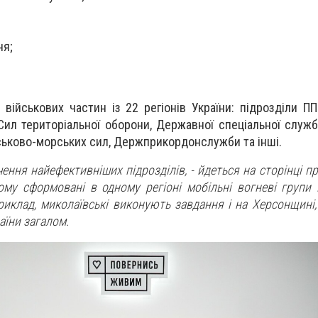
ня;
військових частин із 22 регіонів України: підрозділи П
 Сил територіальної оборони, Державної спеціальної служб
ійськово-морських сил, Держприкордонслужби та інші.
чення найефективніших підрозділів, - йдеться на сторінці п
ому сформовані в одному регіоні мобільні вогневі групи
риклад, миколаївські виконують завдання і на Херсонщині, 
аїни загалом.