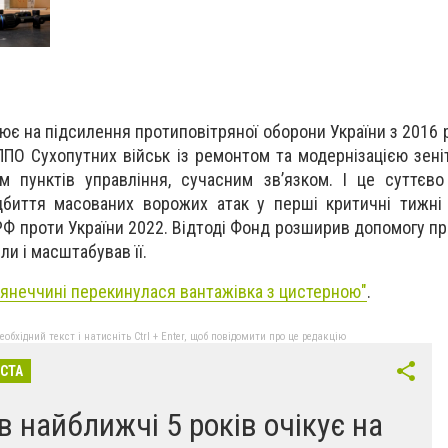
є на підсилення протиповітряної оборони України з 2016 р
ППО Сухопутних військ із ремонтом та модернізацією зені
м пунктів управління, сучасним зв’язком. І це суттєв
ідбиття масованих ворожих атак у перші критичні тижні
Ф проти України 2022. Відтоді Фонд розширив допомогу пр
ли і масштабував її.
'янеччині перекинулася вантажівка з цистерною"
.
бхідний текст і натисніть Ctrl + Enter, щоб повідомити про це редакцію
ІСТА
в найближчі 5 років очікує на