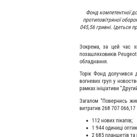
Фонд компетентної до
протиповітряної оборо
045,56 гривні. Ідеться п
Зокрема, за цей час хм
позашляховиків Peugeot L
обладнання.
Торік Фонд долучився д
вогневих груп у новоств
рамках ініціативи "Други
Загалом "Повернись жив
витратив 268 707 066,17 
112 нових пікапів;
1 944 одиниці оптик
2 685 планшетів та