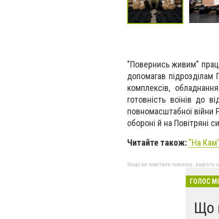
"Повернись живим" працю
допомагав підрозділам 
комплексів, обладнання
готовність воїнів до в
повномасштабної війни Р
обороні й на Повітряні си
Читайте також:
"
На Кам
Якщо ви помітили помилку, виділіть нео
ГОЛОС М
Що 