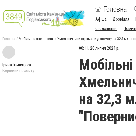
Головна
Афіша
Дозвілля
Оголошення
Поміч
Головна
Мобільні вогневі групи з Хмельниччини отримали допомогу на 32,3 млн гр
00:11, 20 липня 2024 р.
Мобільні 
Ірина Ільницька
Керівник проєкту
Хмельнич
на 32,3 м
"Поверни