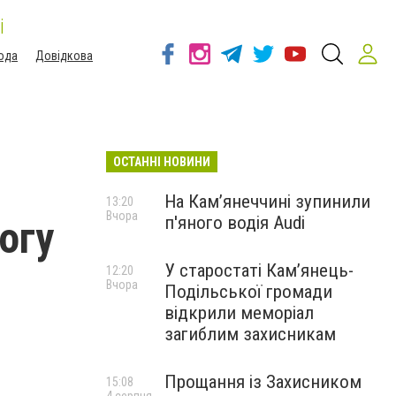
і
ода
Довідкова
ОСТАННІ НОВИНИ
На Камʼянеччині зупинили
13:20
Вчора
п'яного водія Audi
огу
У старостаті Кам’янець-
12:20
Вчора
Подільської громади
відкрили меморіал
загиблим захисникам
Прощання із Захисником
15:08