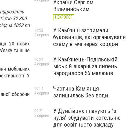
4 серпня
України Сергієм
Вільчинським
підрозділів
НЕКРОЛОГ
тістю 32 300
іод із 2023 по
У Кам’янці затримали
14:52
4 серпня
буковинців, які організували
схему втечі через кордон
ації 20 нових
в’язку та інше
У Кам’янець-Подільській
10:24
4 серпня
міській лікарні за липень
їни мобільних
народилося 56 малюків
ективності. У
Частина Кам'янця
10:14
4 серпня
ряної оборони
залишилась без води
У Дунаївцях планують "з
09:21
3 серпня
нуля" збудувати котельню
для освітнього закладу