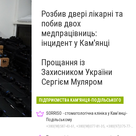
Розбив двері лікарні та
побив двох
медпрацівниць:
інцидент у Кам'янці
Прощання із
Захисником України
Сергієм Муляром
ПІДПРИЄМСТВА КАМ'ЯНЦЯ-ПОДІЛЬСЬКОГО
Допомога Хмельниччині
Фото: "Повернись живим"
SORRISO - стоматологічна клініка у Кам'янці-
Подільському
+380(98)587-43-61, +380(98)077-81-35, +380(97)375-77-72, +380(97)982-31-07