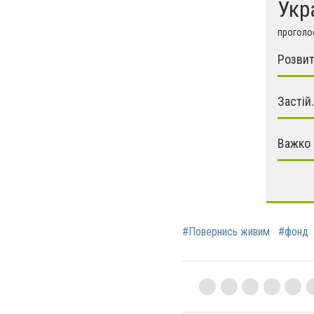
Укр
проголос
Розвит
Застій.
Важко 
#Повернись живим
#фонд