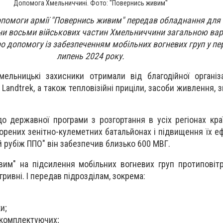
Допомога Хмельниччині. Фото: "Повернись живим"
помоги армії "Повернись живим" передав обладнання для 
ни восьми військових частин Хмельниччини загальною вар
ро допомогу із забезпеченням мобільних вогневих груп у пер
липень 2024 року.
ельницькі захисники отримали від благодійної організ
andtrek, а також тепловізійні приціли, засоби живлення, з
о державної програми з розгортання в усіх регіонах кра
орених зенітно-кулеметних батальйонах і підвищення їх еф
й рубіж ППО" він забезпечив близько 600 МВГ.
им" на підсилення мобільних вогневих груп протиповіт
гривні. І передав підрозділам, зокрема:
и;
 комплектуючих;