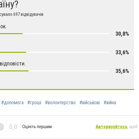
аїну?
увало 697 відвідувачів
ок.
30,8%
33,6%
відповісти.
35,6%
#допомога
#гроші
#волонтерство
#війсьвові
#війна
0,0
Оцініть першим
Авторизуйтесь
, щоб