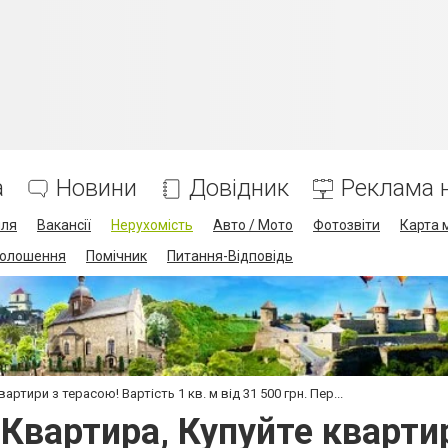
а
Новини
Довідник
Реклама н
лля
Вакансії
Нерухомість
Авто / Мото
Фотозвіти
Карта 
олошення
Помічник
Питання-Відповідь
артири з терасою! Вартість 1 кв. м від 31 500 грн. Пер...
 Квартира, Купуйте кварти