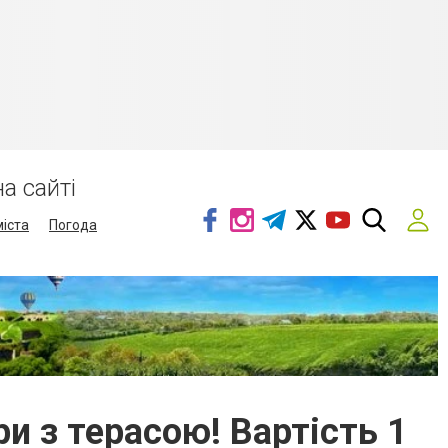
а сайті
міста
Погода
ри з терасою! Вартість 1