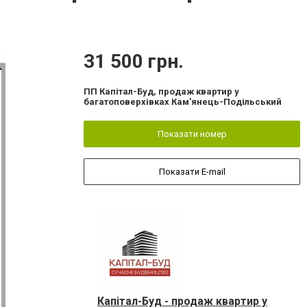
31 500 грн.
ПП Капітал-Буд, продаж квартир у
багатоповерхівках Кам'янець-Подільський
Показати номер
Показати E-mail
Капітал-Буд - продаж квартир у