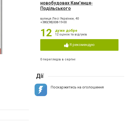
новобудовах Кам’янця-
Подільського
вулиця Лесі Українки, 40
+380(98)008-19-00
12
дуже добре
12 оцінок та відгуків
Я рекомендую
0 переглядів в серпні
Дії
Поскаржитись на оголошення