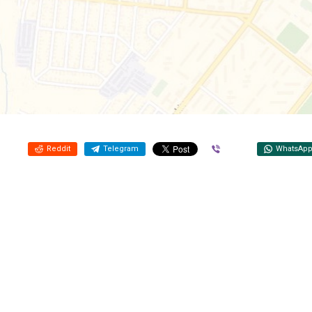
Reddit
Telegram
Viber
WhatsAp