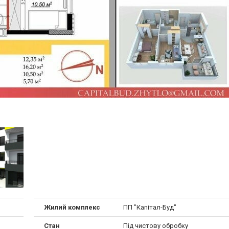
Жилий комплекс
ПП "Капітал-Буд"
Стан
Під чистову обробку