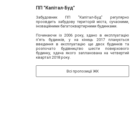
ПП "Капітал-Буд"
Забудовник ПП "Капітал-Буд" регулярно
проовдить забудову територій міста, сучасними,
іноваційними багатоквартирними будинками.
Починаючи із 2006 року, здано в експлуатацію
п'ять будинків, у на кінець 2017 планується
введення в експлуатацію ще двох будинків та
розпочато будівництво шести поверхового
будинку, здача якого запланована на четвертий
квартал 2018 року.
Всі пропозиції ЖК