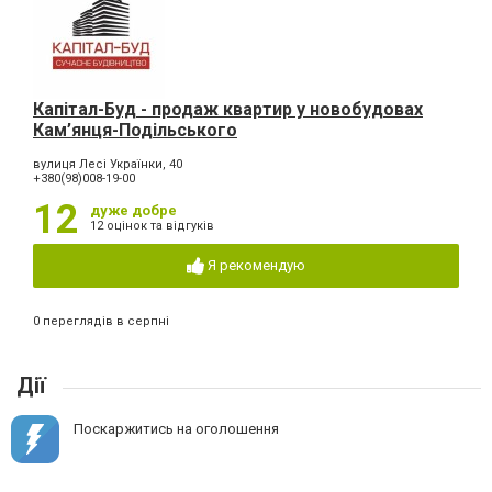
Капітал-Буд - продаж квартир у новобудовах
Кам’янця-Подільського
вулиця Лесі Українки, 40
+380(98)008-19-00
12
дуже добре
12 оцінок та відгуків
Я рекомендую
0 переглядів в серпні
Дії
Поскаржитись на оголошення