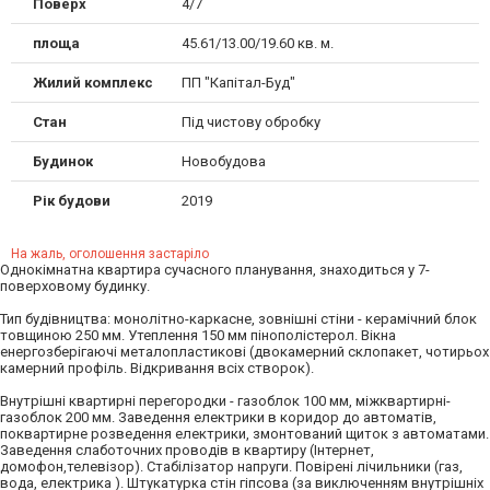
Поверх
4/7
площа
45.61/13.00/19.60 кв. м.
Жилий комплекс
ПП "Капітал-Буд"
Стан
Під чистову обробку
Будинок
Новобудова
Рік будови
2019
На жаль, оголошення застаріло
Однокімнатна квартира сучасного планування, знаходиться у 7-
поверховому будинку.
Тип будівництва: монолітно-каркасне, зовнішні стіни - керамічний блок
товщиною 250 мм. Утеплення 150 мм пінополістерол. Вікна
енергозберігаючі металопластикові (двокамерний склопакет, чотирьох
камерний профіль. Відкривання всіх створок).
Внутрішні квартирні перегородки - газоблок 100 мм, міжквартирні-
газоблок 200 мм. Заведення електрики в коридор до автоматів,
поквартирне розведення електрики, змонтований щиток з автоматами.
Заведення слаботочних проводів в квартиру (Інтернет,
домофон,телевізор). Стабілізатор напруги. Повірені лічильники (газ,
вода, електрика ). Штукатурка стін гіпсова (за виключенням внутрішніх