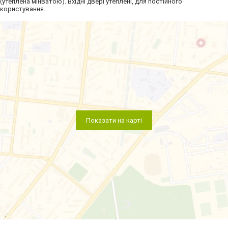
(утеплена мінватою). Вхідні двері утеплені, для постійного
користування.
Показати на карті