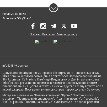
Реклама на сайті
Франшиза "CitySites"
Про нас
Контакти
Автори проєкту
info@3849.com.ua
Допускається цитування матеріалів без отримання попередньої згоди
3849.com.ua за умови розміщення в тексті обов'язкового посилання на
3849.com.ua - Сайт міста Кам'янця-Подільського. Для інтернет-видань
обов'язкове розміщення прямого, відкритого для пошукових систем
гіперпосилання на цитовані статті не нижче другого абзацу в тексті або в
якості джерела. Порушення виняткових прав переслідується Законом.
Матеріали з плашками "Новини компаній", "Промо", "Партнерський
матеріал", "Партнерський спецпроєкт", "Політичні новини", "Пресреліз",
"PR", "Офіційно", "Політична реклама" публікуються на правах реклами.