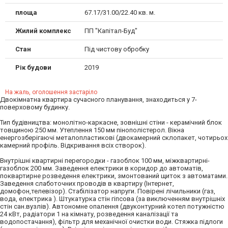
площа
67.17/31.00/22.40 кв. м.
Жилий комплекс
ПП "Капітал-Буд"
Стан
Під чистову обробку
Рік будови
2019
На жаль, оголошення застаріло
Двокімнатна квартира сучасного планування, знаходиться у 7-
поверховому будинку.
Тип будівництва: монолітно-каркасне, зовнішні стіни - керамічний блок
товщиною 250 мм. Утеплення 150 мм пінополістерол. Вікна
енергозберігаючі металопластикові (двокамерний склопакет, чотирьох
камерний профіль. Відкривання всіх створок).
Внутрішні квартирні перегородки - газоблок 100 мм, міжквартирні-
газоблок 200 мм. Заведення електрики в коридор до автоматів,
поквартирне розведення електрики, змонтований щиток з автоматами.
Заведення слаботочних проводів в квартиру (Інтернет,
домофон,телевізор). Стабілізатор напруги. Повірені лічильники (газ,
вода, електрика ). Штукатурка стін гіпсова (за виключенням внутрішніх
стін сан.вузлів). Автономне опалення (двуконтурний котел потужністю
24 кВт, радіатори 1 на кімнату, розведення каналізації та
водопостачання), фільтр для механічної очистки води. Стяжка підлоги