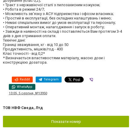
дозування (клас 0,2);
• Тракт з нержавіючої сталі з пилозахисним кожухом;
• Робота в режимі 24/7;
• Можливість зв’язку з АСУ підприємства і офісом власника;
• Простий в експлуатації, без складних налаштувань і меню;
• Немає спеціальних вимог до умов експлуатації та персоналу;
• Оперативний монтаж, налагодження і запуск в роботу;
• Завжди в наявності на складі і поставляється Вам протягом 3-4
днів з дня отримання оплати.
Технічні дані:
Границі зважування, кг - від 10 до 50
Продуктивність, мішків/год - 400
Клас точності - від 0,2*
* Визначається властивостями матеріалу, масою дози і
конструкцією дозатора.
Reddit
Telegram
Viber
WhatsApp
13:05, 5 серпня, №13950
ТОВ НВФ Сведа, Лтд
Показати номер