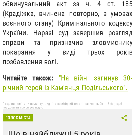
обвинувальний акт за ч. 4 ст. 185
(Крадіжка, вчинена повторно, в умовах
воєнного стану) Кримінального кодексу
України. Наразі суд завершив розгляд
справи та призначив зловмиснику
покарання у виді трьох років
позбавлення волі.
Читайте також:
"На війні загинув 30-
річний герой із Кам'янця-Подільського".
Якщо ви помітили помилку, виділіть необхідний текст і натисніть Ctrl + Enter, щоб
повідомити про це редакцію
ГОЛОС МІСТА
Що в найближчі 5 років