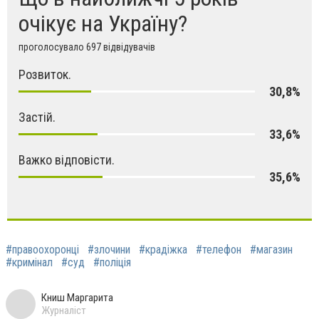
очікує на Україну?
проголосувало 697 відвідувачів
Розвиток.
30,8%
Застій.
33,6%
Важко відповісти.
35,6%
#правоохоронці
#злочини
#крадіжка
#телефон
#магазин
#кримінал
#суд
#поліція
Книш Маргарита
Журналіст