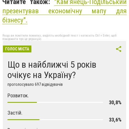
Читайте також:
"Кам’янець-Подільський
презентував економічну мапу для
бізнесу".
Якщо ви помітили помилку, виділіть необхідний текст і натисніть Ctrl + Enter, щоб
повідомити про це редакцію
ГОЛОС МІСТА
Що в найближчі 5 років
очікує на Україну?
проголосувало 697 відвідувачів
Розвиток.
30,8%
Застій.
33,6%