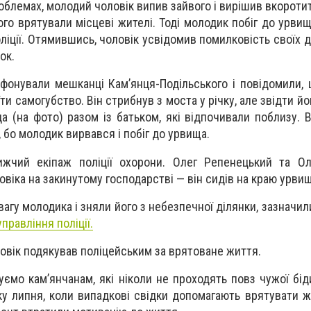
блемах, молодий чоловік випив зайвого і вирішив вкоротити
ого врятували місцеві жителі. Тоді молодик побіг до урвищ
ліції. Отямившись, чоловік усвідомив помилковість своїх д
ок.
ефонували мешканці Кам’янця-Подільського і повідомили,
ти самогубство. Він стрибнув з моста у річку, але звідти йо
 (на фото) разом із батьком, які відпочивали поблизу. Во
 бо молодик вирвався і побіг до урвища.
ижчий екіпаж поліції охорони. Олег Репенецький та Ол
віка на закинутому господарстві — він сидів на краю урвищ
вагу молодика і зняли його з небезпечної ділянки, з
азначил
правління поліції.
вік подякував поліцейським за врятоване життя.
уємо кам’янчанам, які ніколи не проходять повз чужої бід
ку липня, коли випадкові свідки допомагають врятувати 