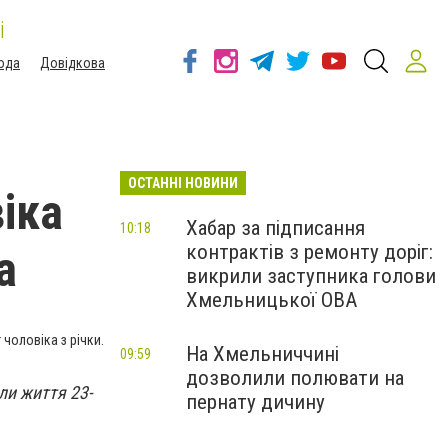
і
ода
Довідкова
ОСТАННІ НОВИНИ
іка
Хабар за підписання
10:18
контрактів з ремонту доріг:
а
викрили заступника голови
Хмельницької ОВА
чоловіка з річки.
На Хмельниччині
09:59
дозволили полювати на
ли життя 23-
пернату дичину