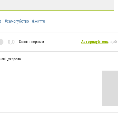
а
#самогубство
#життя
0,0
Оцініть першим
Авторизуйтесь
, щоб
 наші джерела