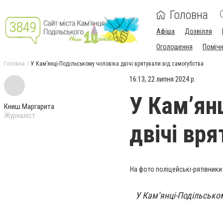
Головна
Афіша
Дозвілля
Оголошення
Поміч
Головна
У Кам’янці-Подільському чоловіка двічі врятували від самогубства
16:13, 22 липня 2024 р.
У Кам’ян
Книш Маргарита
Журналіст
двічі вр
На фото поліцейські-рятівники 
У Кам’янці-Подільсько