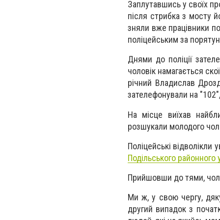
Заплутавшись у своїх про
після стрибка з мосту й
зняли вже працівники по
поліцейським за порятун
Днями до поліції зател
чоловік намагається скої
річний Владислав Дрозда
зателефонували на "102",
На місце виїхав найбл
розшукали молодого чоло
Поліцейські відволікли у
Подільського районного у
Прийшовши до тями, чоло
Ми ж, у свою чергу, дяк
другий випадок з почат