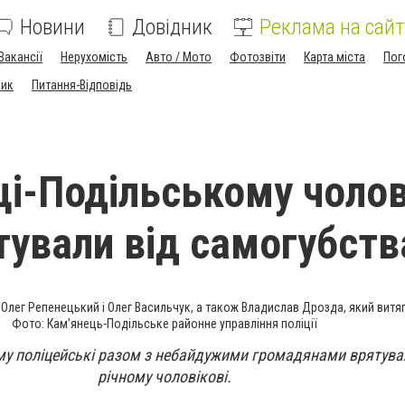
Новини
Довідник
Реклама на сайт
Вакансії
Нерухомість
Авто / Мото
Фотозвіти
Карта міста
Пог
ник
Питання-Відповідь
ці-Подільському чолов
ятували від самогубств
Олег Репенецький і Олег Васильчук, а також Владислав Дрозда, який витяг 
Фото: Кам’янець-Подільське районне управління поліції
му поліцейські разом з небайдужими громадянами врятува
річному чоловікові.