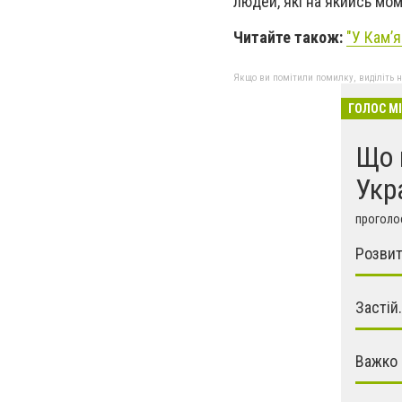
людей, які на якийсь мо
Читайте також:
"У Кам’я
Якщо ви помітили помилку, виділіть нео
ГОЛОС М
Що 
Укр
проголос
Розвит
Застій.
Важко 