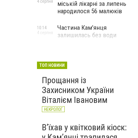
4 серпня
міській лікарні за липень
народилося 56 малюків
Частина Кам'янця
10:14
4 серпня
залишилась без води
ТОП НОВИНИ
Прощання із
Захисником України
Віталієм Івановим
НЕКРОЛОГ
Вʼїхав у квітковий кіоск:
у Камʼянці трапилася