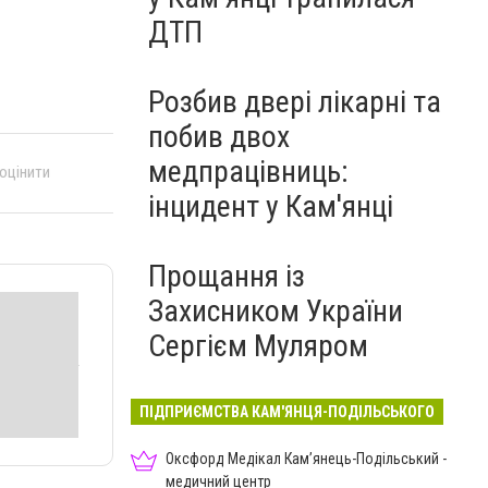
ДТП
Розбив двері лікарні та
побив двох
медпрацівниць:
 оцінити
інцидент у Кам'янці
Прощання із
Захисником України
Сергієм Муляром
ПІДПРИЄМСТВА КАМ'ЯНЦЯ-ПОДІЛЬСЬКОГО
Оксфорд Медікал Кам’янець-Подільський -
медичний центр