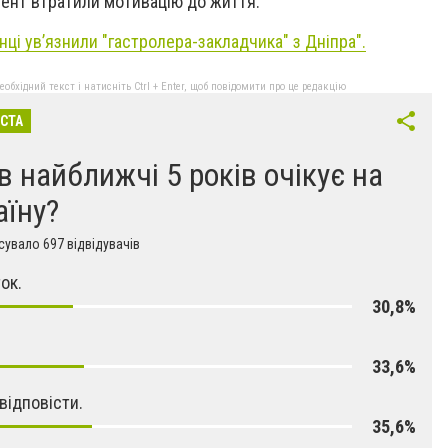
мент втратили мотивацію до життя.
нці ув’язнили "гастролера-закладчика" з Дніпра".
бхідний текст і натисніть Ctrl + Enter, щоб повідомити про це редакцію
ІСТА
в найближчі 5 років очікує на
аїну?
увало 697 відвідувачів
ок.
30,8%
33,6%
відповісти.
35,6%