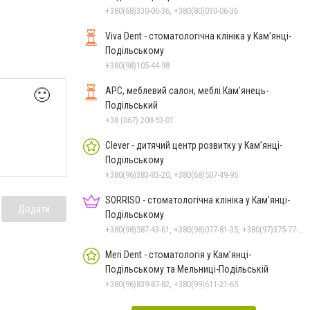
+380(68)330-06-36, +380(80)030-06-36
Viva Dent - стоматологічна клініка у Кам'янці-
Подільському
+380(98)105-44-98
АРС, меблевий салон, меблі Кам'янець-
🙂
Подільський
+38 (067) 208-53-01
Clever - дитячий центр розвитку у Кам’янці-
Подільському
+380(96)383-83-20, +380(68)507-49-95
SORRISO - стоматологічна клініка у Кам'янці-
Додати
Подільському
+380(98)587-43-61, +380(98)077-81-35, +380(97)375-77-72, +380(97)982-31-07
Meri Dent - стоматологія у Кам’янці-
Подільському та Мельниці-Подільській
+380(96)839-87-82, +380(99)611-21-65