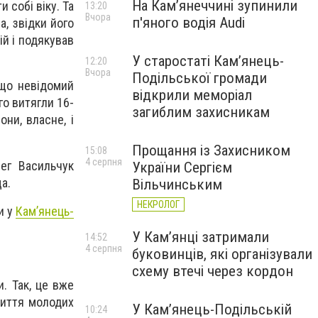
На Камʼянеччині зупинили
 собі віку. Та
13:20
Вчора
п'яного водія Audi
а, звідки його
ій і подякував
У старостаті Кам’янець-
12:20
Вчора
Подільської громади
 що невідомий
відкрили меморіал
го витягли 16-
загиблим захисникам
ни, власне, і
Прощання із Захисником
15:08
4 серпня
ег Васильчук
України Сергієм
а.
Вільчинським
НЕКРОЛОГ
и у
Кам’янець-
У Кам’янці затримали
14:52
4 серпня
буковинців, які організували
схему втечі через кордон
и. Так, це вже
життя молодих
У Кам’янець-Подільській
10:24