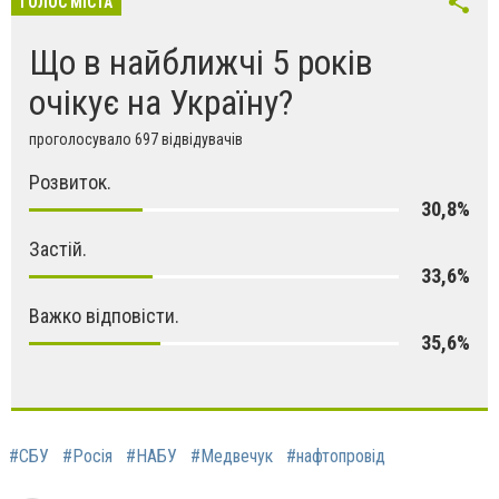
ГОЛОС МІСТА
Що в найближчі 5 років
очікує на Україну?
проголосувало 697 відвідувачів
Розвиток.
30,8%
Застій.
33,6%
Важко відповісти.
35,6%
#СБУ
#Росія
#НАБУ
#Медвечук
#нафтопровід