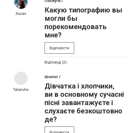
Послуги /
Какую типографию вы
Xazas
могли бы
порекомендовать
мне?
Відповісти
Відповіді (2)
Шопінг /
Дівчатка і хлопчики,
Tatanuha
ви в основному сучасні
пісні завантажуєте і
слухаєте безкоштовно
де?
Відповісти