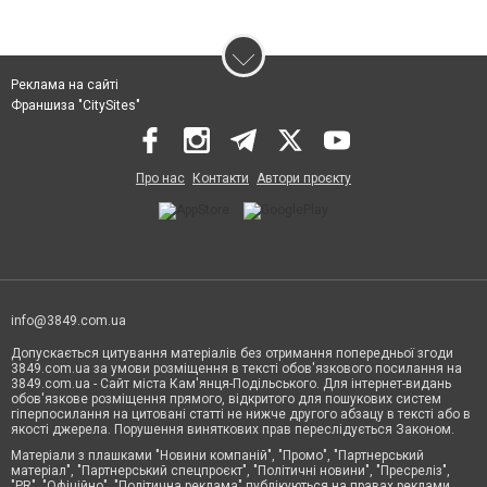
Реклама на сайті
Франшиза "CitySites"
Про нас
Контакти
Автори проєкту
info@3849.com.ua
Допускається цитування матеріалів без отримання попередньої згоди
3849.com.ua за умови розміщення в тексті обов'язкового посилання на
3849.com.ua - Сайт міста Кам'янця-Подільського. Для інтернет-видань
обов'язкове розміщення прямого, відкритого для пошукових систем
гіперпосилання на цитовані статті не нижче другого абзацу в тексті або в
якості джерела. Порушення виняткових прав переслідується Законом.
Матеріали з плашками "Новини компаній", "Промо", "Партнерський
матеріал", "Партнерський спецпроєкт", "Політичні новини", "Пресреліз",
"PR", "Офіційно", "Політична реклама" публікуються на правах реклами.