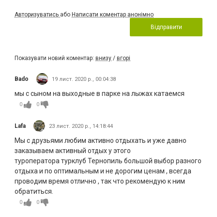
Авторизуватись
або
Написати коментар анонімно
Відправити
Показувати новий коментар:
внизу
/
вгорі
Bado
19 лист. 2020 р., 00:04:38
мы с сыном на выходные в парке на лыжах катаемся
0
0
Lafa
23 лист. 2020 р., 14:18:44
Мы с друзьями любим активно отдыхать и уже давно
заказываем активный отдых у этого
туроператора турклуб Тернопиль большой выбор разного
отдыха и по оптимальным и не дорогим ценам , всегда
проводим время отлично , так что рекомендую к ним
обратиться.
0
0