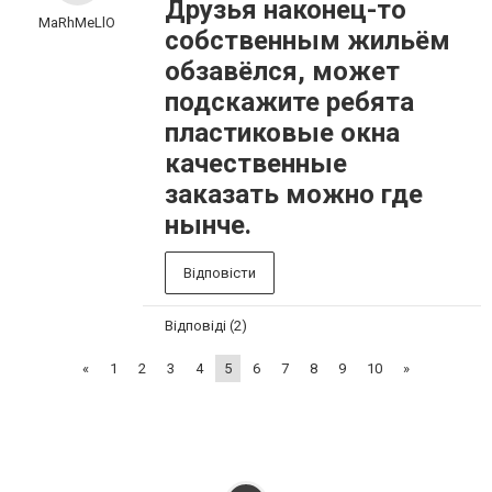
Друзья наконец-то
MaRhMeLlO
собственным жильём
обзавёлся, может
подскажите ребята
пластиковые окна
качественные
заказать можно где
нынче.
Відповісти
Відповіді (2)
«
1
2
3
4
5
6
7
8
9
10
»