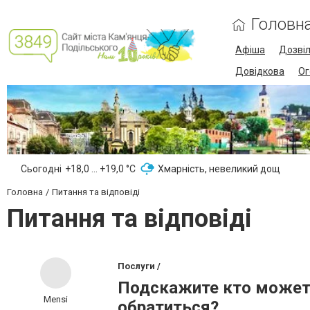
Головн
Афіша
Дозві
Довідкова
Ог
Сьогодні
+18,0 ... +19,0 °С
Хмарність, невеликий дощ
Головна
Питання та відповіді
Питання та відповіді
Послуги /
Подскажите кто может 
Mensi
обратиться?