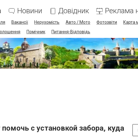
а
Новини
Довідник
Реклама н
лля
Вакансії
Нерухомість
Авто / Мото
Фотозвіти
Карта 
олошення
Помічник
Питання-Відповідь
помочь с установкой забора, куда