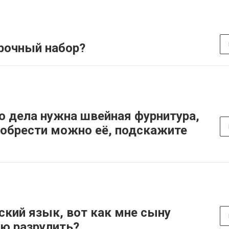
рочный набор?
о дела нужна швейная фурнитура,
иобрести можно её, подскажите
ский язык, вот как мне сыну
ю разрулить?