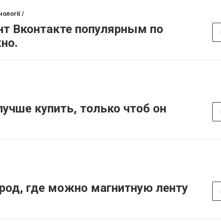
ології /
нт Вконтакте популярным по
но.
учше купить, только чтоб он
род, где можно магнитную ленту