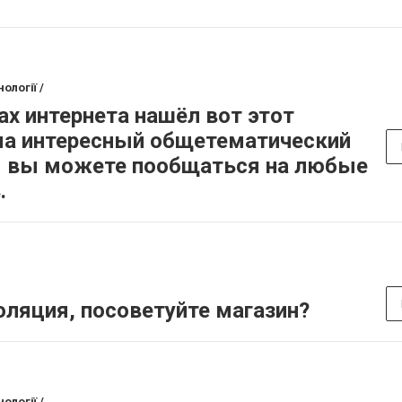
ології /
ах интернета нашёл вот этот
есьма интересный общетематический
м вы можете пообщаться на любые
.
ляция, посоветуйте магазин?
ології /