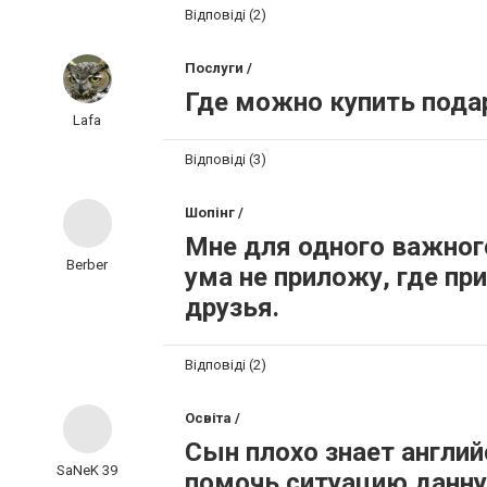
Відповіді (2)
Послуги /
Где можно купить пода
Lafa
Відповіді (3)
Шопінг /
Мне для одного важног
Berber
ума не приложу, где пр
друзья.
Відповіді (2)
Освіта /
Сын плохо знает англий
SaNeK 39
помочь ситуацию данну