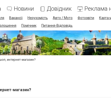
а
Новини
Довідник
Реклама н
лля
Вакансії
Нерухомість
Авто / Мото
Фотозвіти
Карта 
олошення
Помічник
Питання-Відповідь
шоп, интернет-магазин?
тернет-магазин?