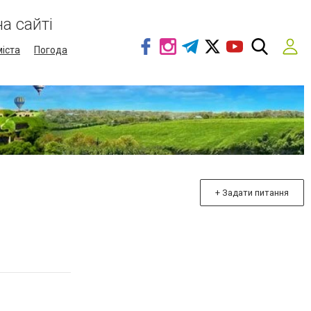
а сайті
міста
Погода
+ Задати питання