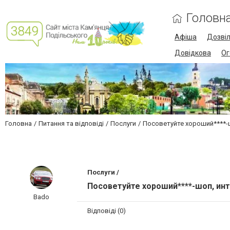
Головн
Афіша
Дозві
Довідкова
Ог
Головна
Питання та відповіді
Послуги
Посоветуйте хороший****-
Послуги /
Посоветуйте хороший****-шоп, ин
Bado
Відповіді (0)