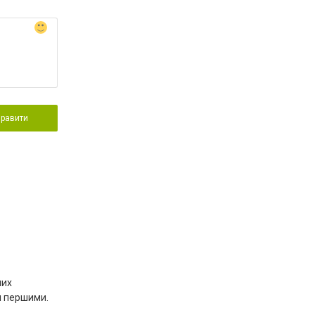
правити
них
я першими.