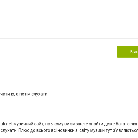
Від
ати їх, а потім слухати.
k.net музичний сайт, на якому ви зможете знайти дуже багато різ
лухати. Плюс до всього всі новинки зі світу музики тут з'являютьс