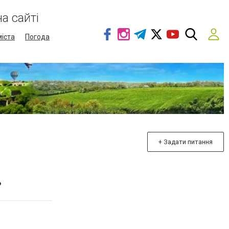
а сайті
міста
Погода
+ Задати питання
?