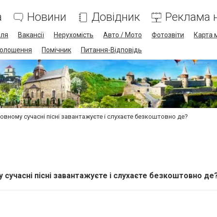
а
Новини
Довідник
Реклама н
лля
Вакансії
Нерухомість
Авто / Мото
Фотозвіти
Карта 
олошення
Помічник
Питання-Відповідь
новному сучасні пісні завантажуєте і слухаєте безкоштовно де?
му сучасні пісні завантажуєте і слухаєте безкоштовно де