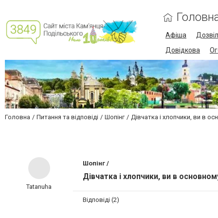
Головн
Афіша
Дозві
Довідкова
Ог
Головна
Питання та відповіді
Шопінг
Дівчатка і хлопчики, ви в ос
Шопінг /
Дівчатка і хлопчики, ви в основно
Tatanuha
Відповіді (2)