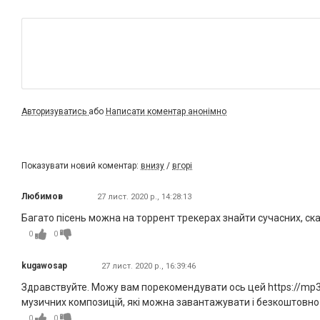
Авторизуватись
або
Написати коментар анонімно
Показувати новий коментар:
внизу
/
вгорі
Любимов
27 лист. 2020 р., 14:28:13
Багато пісень можна на торрент трекерах знайти сучасних, скач
0
0
kugawosap
27 лист. 2020 р., 16:39:46
Здравствуйте. Можу вам порекомендувати ось цей https://mp3u
музичних композицій, які можна завантажувати і безкоштовно с
0
0