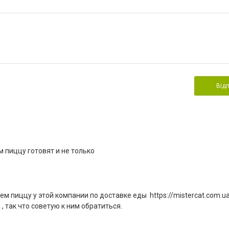
Від
 пиццу готовят и не только
 пиццу у этой компании по доставке еды https://mistercat.com.ua
 , так что советую к ним обратиться.