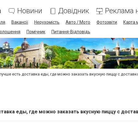
а
Новини
Довідник
Реклама н
лля
Вакансії
Нерухомість
Авто / Мото
Фотозвіти
Карта 
олошення
Помічник
Питання-Відповідь
лучше есть доставка еды, где можно заказать вкусную пиццу с доставк
ставка еды, где можно заказать вкусную пиццу с доста