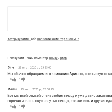
Авторизуватись
або
Написати коментар анонімно
Показувати новий коментар:
внизу
/
вгорі
Gihe
23 лист. 2020 р., 23:23:00
Мы обычно обращаемся в компанию Аригато, очень вкусно там
0
0
Mensi
23 лист. 2020 р., 23:30:13
Вот мы всей семьёй очень любим пиццу и уже давно заказываем
горячая и очень вкусная у них пицца , так же есть и другая еда
0
0