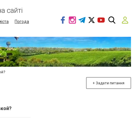
а сайті
міста
Погода
ой?
+ Задати питання
вкой?