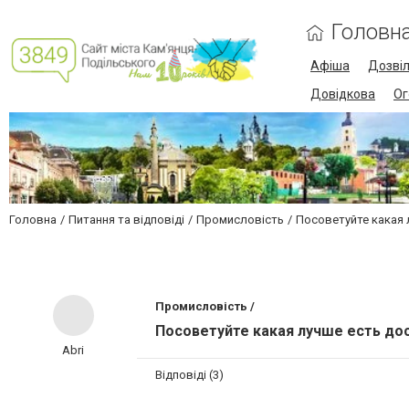
Головн
Афіша
Дозві
Довідкова
Ог
Головна
Питання та відповіді
Промисловість
Посоветуйте какая 
Промисловість /
Посоветуйте какая лучше есть до
Abri
Відповіді (3)