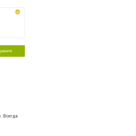
правити
 . Всегда