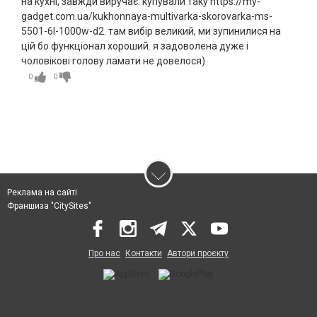
на кухні, завжди виручає. купували таку https://my-
gadget.com.ua/kukhonnaya-multivarka-skorovarka-ms-
5501-6l-1000w-d2. там вибір великий, ми зупинилися на
цій бо функціонал хороший. я задоволена дуже і
чоловікові голову ламати не довелося)
0
0
Реклама на сайті
Франшиза "CitySites"
Про нас
Контакти
Автори проєкту