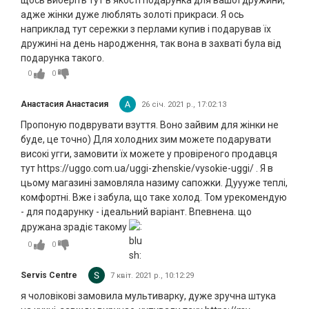
щось виберіть тут в якості подарунка для вашої дружини,
адже жінки дуже люблять золоті прикраси. Я ось
наприклад тут сережки з перлами купив і подарував їх
дружині на день народження, так вона в захваті була від
подарунка такого.
0
0
Анастасия Анастасия
26 січ. 2021 р., 17:02:13
Пропоную подврувати взуття. Воно зайвим для жінки не
буде, це точно) Для холодних зим можете подарувати
високі угги, замовити їх можете у провіреного продавця
тут https://uggo.com.ua/uggi-zhenskie/vysokie-uggi/ . Я в
цьому магазині замовляла назиму сапожки. Дуууже теплі,
комфортні. Вже і забула, що таке холод. Том урекомендую
- для подарунку - ідеальний варіант. Впевнена. що
дружана зрадіє такому
0
0
Servis Centre
7 квіт. 2021 р., 10:12:29
я чоловікові замовила мультиварку, дуже зручна штука