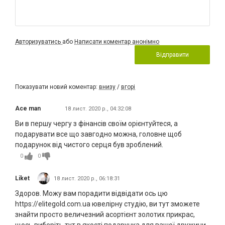
Авторизуватись
або
Написати коментар анонімно
Відправити
Показувати новий коментар:
внизу
/
вгорі
Ace man
18 лист. 2020 р., 04:32:08
Ви в першу чергу з фінансів своїм орієнтуйтеся, а
подарувати все що завгодно можна, головне щоб
подарунок від чистого серця був зроблений.
0
0
Liket
18 лист. 2020 р., 06:18:31
Здоров. Можу вам порадити відвідати ось цю
https://elitegold.com.ua ювелірну студію, ви тут зможете
знайти просто величезний асортієнт золотих прикрас,