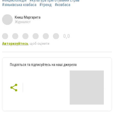
#енциклопедія
#культура приготування страв
#зіньківська ковбаса
#тренд
#ковбаса
Книш Маргарита
Журналіст
0,0
Авторизуйтесь
, щоб оцінити
Поділіться та підписуйтесь на наші джерела