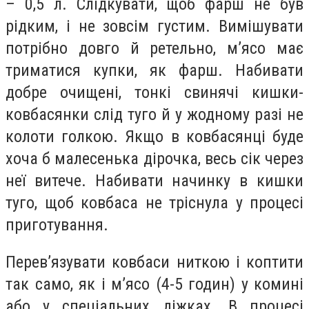
– 0,5 л. Слідкувати, щоб фарш не був
рідким, і не зовсім густим. Вимішувати
потрібно довго й ретельно, м’ясо має
триматися купки, як фарш. Набивати
добре очищені, тонкі свинячі кишки-
ковбасянки слід туго й у жодному разі не
колоти голкою. Якщо в ковбасянці буде
хоча б малесенька дірочка, весь сік через
неї витече. Набивати начинку в кишки
туго, щоб ковбаса не тріснула у процесі
приготування.
Перев’язувати ковбаси ниткою і коптити
так само, як і м’ясо (4-5 годин) у комині
або у спеціальних діжках. В процесі