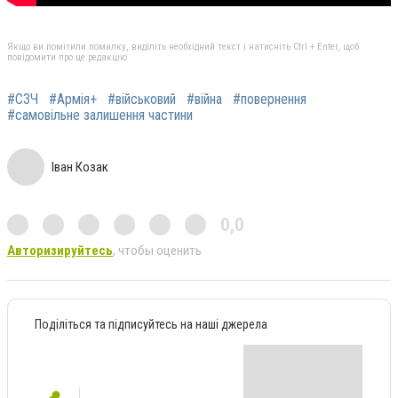
Якщо ви помітили помилку, виділіть необхідний текст і натисніть Ctrl + Enter, щоб
повідомити про це редакцію
#СЗЧ
#Армія+
#військовий
#війна
#повернення
#самовільне залишення частини
Іван Козак
0,0
Авторизируйтесь
, чтобы оценить
Поділіться та підписуйтесь на наші джерела