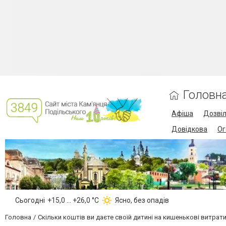
Головн
Афіша
Дозві
Довідкова
Ог
Сьогодні
+15,0 ... +26,0 °С
Ясно, без опадів
Головна
Скільки коштів ви даєте своїй дитині на кишенькові витрат