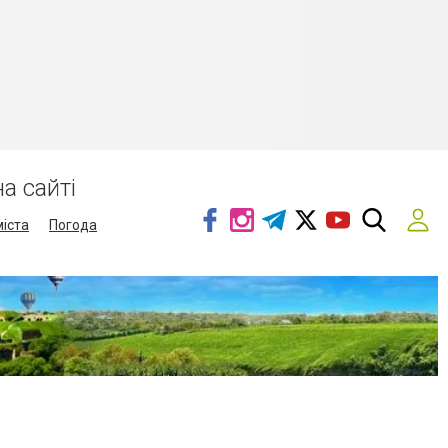
а сайті
міста
Погода