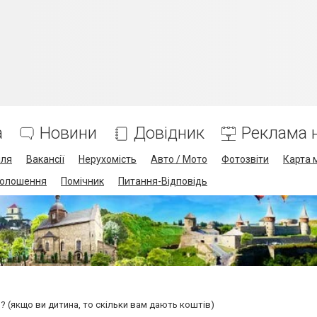
а
Новини
Довідник
Реклама н
лля
Вакансії
Нерухомість
Авто / Мото
Фотозвіти
Карта 
олошення
Помічник
Питання-Відповідь
и? (якщо ви дитина, то скільки вам дають коштів)