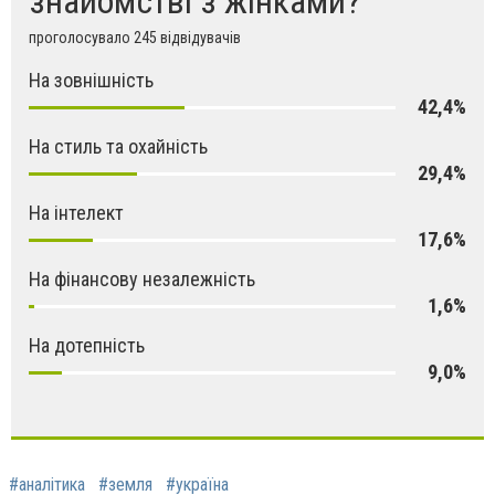
знайомстві з жінками?
проголосувало 245 відвідувачів
На зовнішність
42,4%
На стиль та охайність
29,4%
На інтелект
17,6%
На фінансову незалежність
1,6%
На дотепність
9,0%
#аналітика
#земля
#україна