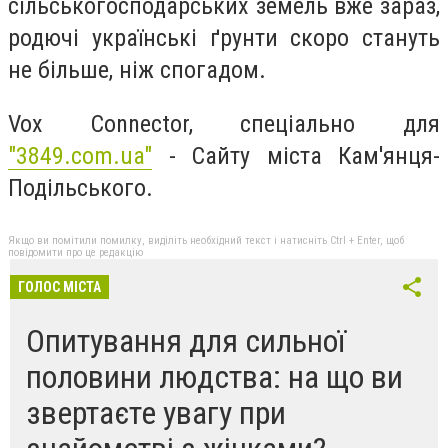
сільськогосподарських земель вже зараз,
родючі українські ґрунти скоро стануть
не більше, ніж спогадом.
Vox Connector, спеціально для
"3849.com.ua"
- Сайту міста Кам'янця-
Подільського.
Якщо ви помітили помилку, виділіть необхідний текст і натисніть Ctrl + Enter, щоб
повідомити про це редакцію
ГОЛОС МІСТА
Опитування для сильної
половини людства: на що ви
звертаєте увагу при