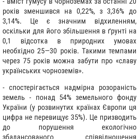
- вміст гумусу в чорноземах за останні 20
років зменшився на 0,22%, з 3,36% до
3,14%. Це є значним відхиленням,
оскільки для його збільшення в ґрунті на
0,1 відсотка в природних умовах
необхідно 25—30 років. Такими темпами
через 75 років можна забути про «славу
українських чорноземів».
- спостерігається надмірна розораність
земель - понад 54% земельного фонду
України (у розвинутих країнах Європи ця
цифра не перевищує 35%). Це призводить
до порушення екологічно
збалансованого співвідношення