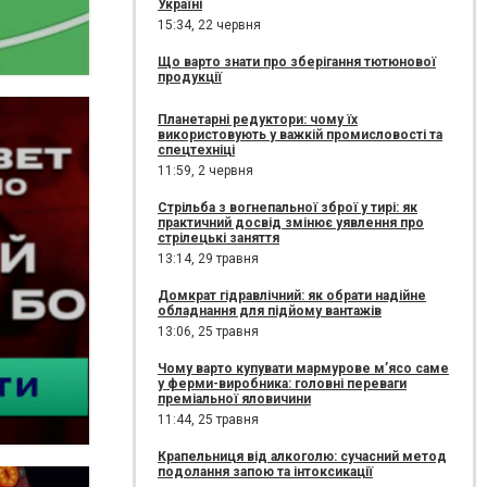
Україні
15:34,
22 червня
Що варто знати про зберігання тютюнової
продукції
Планетарні редуктори: чому їх
використовують у важкій промисловості та
спецтехніці
11:59,
2 червня
Стрільба з вогнепальної зброї у тирі: як
практичний досвід змінює уявлення про
стрілецькі заняття
13:14,
29 травня
Домкрат гідравлічний: як обрати надійне
обладнання для підйому вантажів
13:06,
25 травня
Чому варто купувати мармурове м’ясо саме
у ферми-виробника: головні переваги
преміальної яловичини
11:44,
25 травня
Крапельниця від алкоголю: сучасний метод
подолання запою та інтоксикації