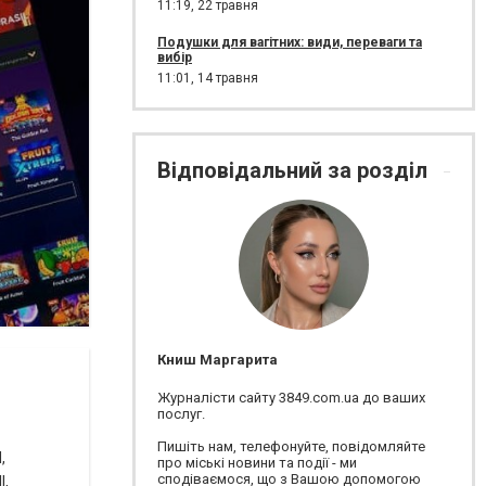
11:19,
22 травня
Подушки для вагітних: види, переваги та
вибір
11:01,
14 травня
Відповідальний за розділ
Книш Маргарита
Журналісти сайту 3849.com.ua до ваших
послуг.
Пишіть нам, телефонуйте, повідомляйте
,
про міські новини та події - ми
сподіваємося, що з Вашою допомогою
l,