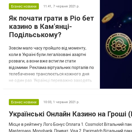
зарабатывать? Ставки на спортивные
Бізнес новини
11:41,
7 червня 2021 р.
события – всегда риск. Неверно
Як почати грати в Ріо бет
выбранное событие, анализ, букмекерская
казино в Кам'янці-
контора, практически все может...
Подільському?
Зовсім мало часу пройшло від моменту,
коли в Україні були легалізовані азартні
розваги, а вони вже встигли стати
відомими. Реклама віртуальних порталів по
телебаченню транслюється кожного дня
не один раз. Українці переважно заходять
грати в Riobet casino, адже виконати
ставку на гривні тут надзвичайно вигідно
та безпечно. Підтвердженням є ліцензія
Бізнес новини
10:03,
1 червня 2021 р.
від Ігрової комісії Кюрасао. Також клуб
Українські Онлайн Казино на Гроші 
дотримується політики конфіденційності
та відповідальної гри. Голов...
Місце в рейтингу Лого Бонус Оплата 1. Cosmolot Вітальний паке
Masterpass, Monobank, Приват, Visa 2. Parimatch Вітальний пакет 