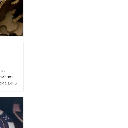
 це
осмолот
осма день