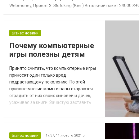
Webmoney, Приват 3. Slotoking (Кінг) Вітальний пакет 24000 ₴+225
Вітальний пакет 400%+350 Фріспінів Visa, Mastercard, Bitc...
Бізнес новини
Почему компьютерные
игры полезны детям
Принято считать, что компьютерные игры
приносят один только вред
подрастающему поколению. По этой
причине многие мамы и папы стараются
оградить от них своих сыновей и дочек,
усаживая за книги. Зачастую заставить
ребенка отвлечься от ноутбука
оказывается непросто: это приходится
делать из-под палки. Нет ничего
удивительного в том, что малыш
Бізнес новини
17:37,
11 лютого 2021 р.
отказывается постигать новые знания и