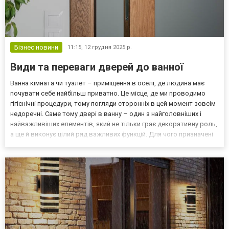
Бізнес новини
11:15,
12 грудня 2025 р.
Види та переваги дверей до ванної
Ванна кімната чи туалет – приміщення в оселі, де людина має
почувати себе найбільш приватно. Це місце, де ми проводимо
гігієнічні процедури, тому погляди сторонніх в цей момент зовсім
недоречні. Саме тому двері в ванну – один з найголовніших і
найважливіших елементів, який не тільки грає декоративну роль,
а ще й виконує цілий ряд важливих функцій. Для чого призначені
двері у ванну і туалет Двері в ванну кімнату потрібні, в першу
чергу, для приватності, зву...