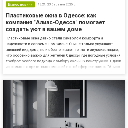
Бізнес новини
18:21,
23 березня 2025 р.
Пластиковые окна в Одессе: как
компания "Алиас-Одесса" помогает
создать уют в вашем доме
Пластиковые окна давно стали символом комфорта и
надежности в современном жилье. Они не только улучшают
внешний вид дома, но и обеспечивают тепло- и звукоизоляцию,
что особенно важно для жителей Одессы, где погодные условия
требуют особого подхода к выбору оконных конструкций. Одной
из самых авторитетных компаний в этой сфере является "Алиас-
Одесса". Давайте узнаем больше о преимуществах пластиковых
окон и о том, что делает эту компанию лидером рынка. Узна...