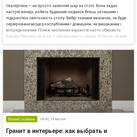
Скатертина — не просто захисний шар на столі. Вона задає
настрій вечері, робить буденний сніданок більш затишним і
підкреслює святковість столу. Вибір тканини визначає, чи буде
сервіроване місце розслабленим і домашнім, чи вишуканим і
впорядкованим. Поміж численних варіантів часто обирають
варену бавовну та льон — обидва мають сильні сторони. Нижче
описано їхні характеристики, щоб легше було підібрати матеріал
під ваш стиль і ритм життя. Від класичних до с...
Бізнес новини
09:42,
15 квітня
Гранит в интерьере: как выбрать и