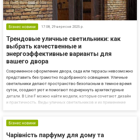
Бізнес новини
17:08,
29 вересня 2025 р.
Трендовые уличные светильники: как
выбрать качественные и
энергоэффективные варианты для
вашего двора
Современное оформление двора, сада или террасы невозможно
представить без грамотно подобранного освещения. Уличные
светильники делают пространство безопасным в темное время
суток, создают уют и помогают подчеркнуть архитектурные
детали. В Line F можно найти модели, которые сочетают дизайн
и практичность. Виды уличных светильников и их применение
Чтобы освещение выполняло свои задачи, важно правильно
подобрать тип конструкции. Уличные светильники делятся на...
Бізнес новини
Чарівність парфуму для дому та