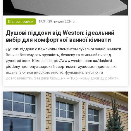
Бізнес новини
17:34,
29 грудня 2024 р.
Душові піддони від Weston: ідеальний
вибір для комфортної ванної кімнати
Душові піддони є важливим елементом сучасної ванної кімнати.
Вони забезпечують зручність, безпеку та стильний вигляд
душової зони. Компанія https://www.weston.com.ua/dushovi-
piddony пропонує широкий асортимент душових піддонів, які
відзначаються високою якістю, функціональністю та
довговічністю. Завдяки більше ніж 10-річному досвіду роботи,
Weston реалізувала понад 2000 піддонів, задовольняючи
потреби клієнтів в Україні та за її межами. Види душових піддо...