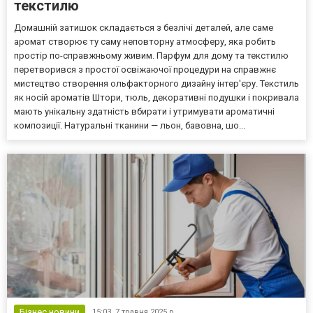
текстилю
Домашній затишок складається з безлічі деталей, але саме
аромат створює ту саму неповторну атмосферу, яка робить
простір по-справжньому живим. Парфум для дому та текстилю
перетворився з простої освіжаючої процедури на справжнє
мистецтво створення ольфакторного дизайну інтер'єру. Текстиль
як носій ароматів Штори, тюль, декоративні подушки і покривала
мають унікальну здатність вбирати і утримувати ароматичні
композиції. Натуральні тканини — льон, бавовна, шо...
Бізнес новини
15:03,
7 травня 2025 р.