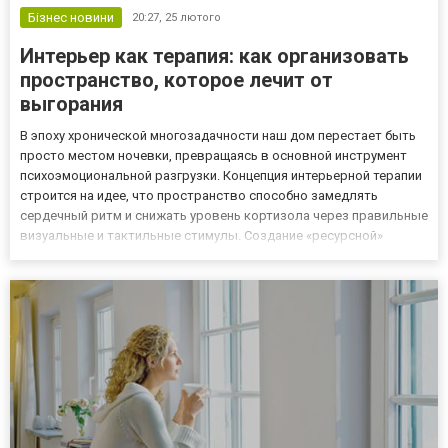
Бізнес новини
20:27,
25 лютого
Интерьер как терапия: как организовать
пространство, которое лечит от
выгорания
В эпоху хронической многозадачности наш дом перестает быть
просто местом ночевки, превращаясь в основной инструмент
психоэмоциональной разгрузки. Концепция интерьерной терапии
строится на идее, что пространство способно замедлять
сердечный ритм и снижать уровень кортизола через правильные
визуальные и тактильные стимулы. Создание «ресурсной»
квартиры начинается не с капитального ремонта, а с
внимательного анализа того, как окружающие предметы влияют
на сам...