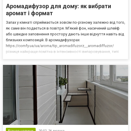
Аромадифузор для дому: як вибрати
аромат і формат
Запах у кімнаті сприймається зовсім по-різному залежно від того,
як саме він подається в повітря. М'який фон, насичений шлейф
або швидке заповнення простору дають інше відчуття навіть від
близьких композицій. В аромадифузорах
https://comfy.ua/ua/aroma/tip_aromadifuzorz__aromadiffuzor/
різниця найкраще помітна в інтенсивності випаровування, типі
композиції і тому, як аромат тримається в кімнаті різного
розміру. Від цього вже залежить, чи буде запах доречним...
Бізнес новини
20:52,
26 лютого