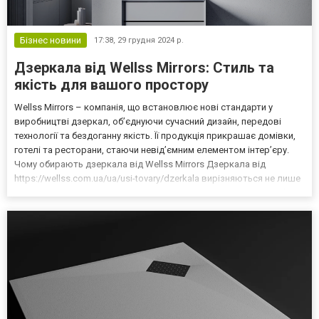
Бізнес новини
17:38,
29 грудня 2024 р.
Дзеркала від Wellss Mirrors: Стиль та
якість для вашого простору
Wellss Mirrors – компанія, що встановлює нові стандарти у
виробництві дзеркал, об’єднуючи сучасний дизайн, передові
технології та бездоганну якість. Її продукція прикрашає домівки,
готелі та ресторани, стаючи невід’ємним елементом інтер’єру.
Чому обирають дзеркала від Wellss Mirrors Дзеркала від
https://wellss.com.ua/ua/usi-tovary/dzerkala вирізняються не лише
функціональністю, але й здатністю додати стиль та глибину будь-
якому приміщенню. Вони підходять д...