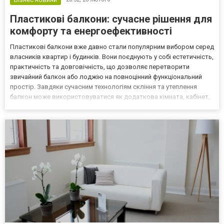
Пластикові балкони: сучасне рішення для
комфорту та енергоефективності
Пластикові балкони вже давно стали популярним вибором серед
власників квартир і будинків. Вони поєднують у собі естетичність,
практичність та довговічність, що дозволяє перетворити
звичайний балкон або лоджію на повноцінний функціональний
простір. Завдяки сучасним технологіям скління та утеплення
балкон може використовуватися як додаткова кімната, кабінет,
зона відпочинку чи місце для зберігання. Більше про це читай на
сайті https://balkony.kyiv.ua/! Пере...