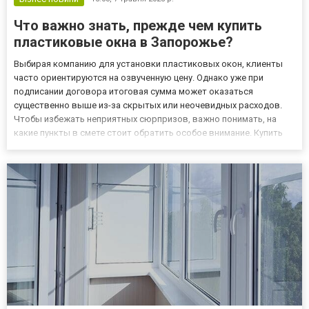
Что важно знать, прежде чем купить
пластиковые окна в Запорожье?
Выбирая компанию для установки пластиковых окон, клиенты
часто ориентируются на озвученную цену. Однако уже при
подписании договора итоговая сумма может оказаться
существенно выше из-за скрытых или неочевидных расходов.
Чтобы избежать неприятных сюрпризов, важно понимать, на
какие пункты в смете стоит обратить особое внимание. Купить
пластиковые окна в Запорожье вы можете на сайте
https://www.alias.zp.ua/ceny-2! Вот 5 скрытых затрат, которые
часто не афиш...