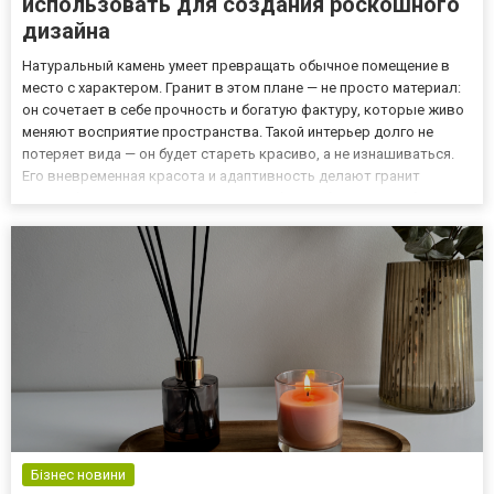
использовать для создания роскошного
дизайна
Натуральный камень умеет превращать обычное помещение в
место с характером. Гранит в этом плане — не просто материал:
он сочетает в себе прочность и богатую фактуру, которые живо
меняют восприятие пространства. Такой интерьер долго не
потеряет вида — он будет стареть красиво, а не изнашиваться.
Его вневременная красота и адаптивность делают гранит
востребованным материалом, способным обогатить любой
интерьер, придав ему уникальный облик и долговечность, чт...
Бізнес новини