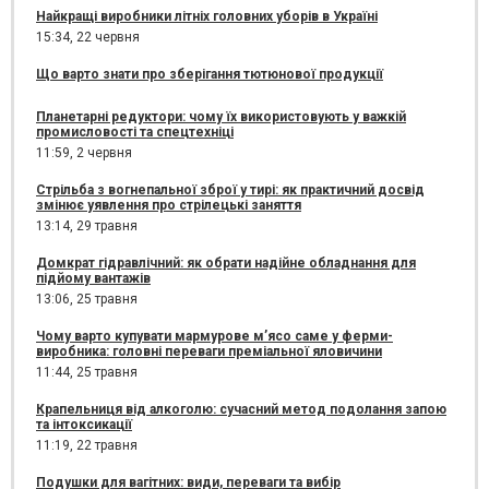
Найкращі виробники літніх головних уборів в Україні
15:34,
22 червня
Що варто знати про зберігання тютюнової продукції
Планетарні редуктори: чому їх використовують у важкій
промисловості та спецтехніці
11:59,
2 червня
Стрільба з вогнепальної зброї у тирі: як практичний досвід
змінює уявлення про стрілецькі заняття
13:14,
29 травня
Домкрат гідравлічний: як обрати надійне обладнання для
підйому вантажів
13:06,
25 травня
Чому варто купувати мармурове м’ясо саме у ферми-
виробника: головні переваги преміальної яловичини
11:44,
25 травня
Крапельниця від алкоголю: сучасний метод подолання запою
та інтоксикації
11:19,
22 травня
Подушки для вагітних: види, переваги та вибір