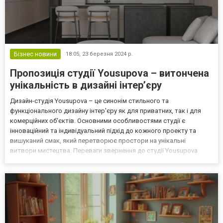
Бізнес новини
18:05,
23 березня 2024 р.
Пропозиція студії Yousupova – витончена
унікальність в дизайні інтер’єру
Дизайн-студія Yousupova – це синонім стильного та
функціонального дизайну інтер'єру як для приватних, так і для
комерційних об'єктів. Основними особливостями студії є
інноваційний та індивідуальний підхід до кожного проекту та
вишуканий смак, який перетворює простори на унікальні
витвори мистецтва. Переваги звернення до студії Yousupova
Однією із ключових переваг студії Yousupova є використання
передових технологій у розробці проектів. Завдяки вмінню
поєдн...