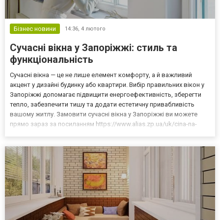
Бізнес новини
14:36,
4 лютого
Сучасні вікна у Запоріжжі: стиль та
функціональність
Сучасні вікна — це не лише елемент комфорту, а й важливий
акцент у дизайні будинку або квартири. Вибір правильних вікон у
Запоріжжі допомагає підвищити енергоефективність, зберегти
тепло, забезпечити тишу та додати естетичну привабливість
вашому житлу. Замовити сучасні вікна у Запоріжжі ви можете
прямо зараз за посиланням https://www.alias.zp.ua/uk/cina-na-
vikna! Види сучасних вікон Сьогодні на ринку Запоріжжя
представлені різні типи вікон, серед яких най...