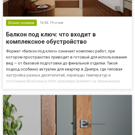
Бізнес новини
16:50,
19 січня
Балкон под ключ: что входит в
комплексное обустройство
Формат «балкон под ключ» означает комплекс работ, при
котором пространство приводят в готовый для использования
вид — от базовой подготовки до финальной отделки. Такой
подход особенно актуален для квартир в Днепре, где типовая
застройка разных десятилетий, перепады температур и
состояние балконных плит напрямую влияют на технические
решения. Чтобы результат был предсказуемым, все этапы
выполняются в единой логике, а не разрозненно. В общем виде о
составе т...