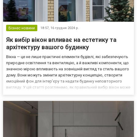
Бізнес новини
18:57,
16 грудня 2024 р.
Як вибір вікон впливає на естетику та
архітектуру вашого будинку
Вікна — це не лише практичні елементи будівлі, які забезпечують
природне освітлення та вентиляцію, а й важливі компоненти, що
значною мірою впливають на зовнішній вигляд та стиль вашого
дому. Вони можуть змінити архітектурну концепцію, створити
емоційний фон для інтер’єру та надати будинку неповторного
вигляду. У цій статті розглянемо, як правильний вибір вікон може
поліпшити естетику та архітектуру вашого дому, а також про
сучасні тенденції в дизайні віко...