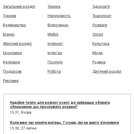
Загальний розділ
Техніка
Здоров'я
Туризм
Нерухомість
Транспорт
Будівництво
Відпочинок
Розваги
Бізнес
Меблі
Спорт
Жіночий розділ
Інтернет
Культура
Економіка
Інтер'єр
Мода
Кулінарія
Послуги
Родина
Подорожі
Робота
Дитячий розділ
Реклама
Надійне тепло для кожної оселі: де найкраще обирати
обладнання, що прослужить роками?
15:31,
Вчора
Коли вже час міняти матрац: 7 ознак, які не варто ігнорувати
15:30,
27 липня