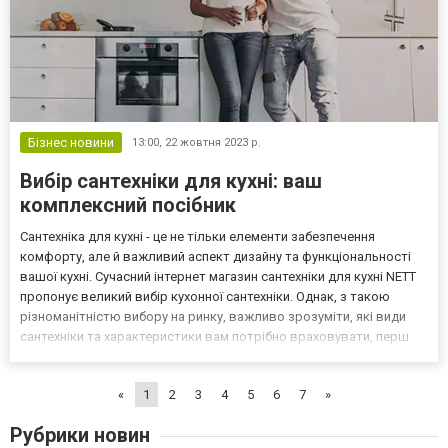
Бізнес новини
13:00,
22 жовтня 2023 р.
Вибір сантехніки для кухні: ваш
комплексний посібник
Сантехніка для кухні - це не тільки елементи забезпечення
комфорту, але й важливий аспект дизайну та функціональності
вашої кухні. Сучасний інтернет магазин сантехніки для кухні NETT
пропонує великий вибір кухонної сантехніки. Однак, з такою
різноманітністю вибору на ринку, важливо зрозуміти, які види
сантехніки та характеристики вам потрібно враховувати, перш
ніж приймати рішення. Ця стаття допоможе вам зробити
інформований вибір, зосереджуючись на важлив...
«
1
2
3
4
5
6
7
»
Рубрики новин