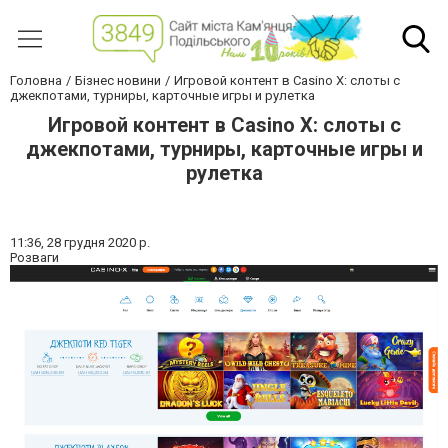
Головна
Бізнес новини
Игровой контент в Casino X: слоты с
джекпотами, турниры, карточные игры и рулетка
Игровой контент в Casino X: слоты с
джекпотами, турниры, карточные игры и
рулетка
11:36,
28 грудня 2020 р.
Розваги