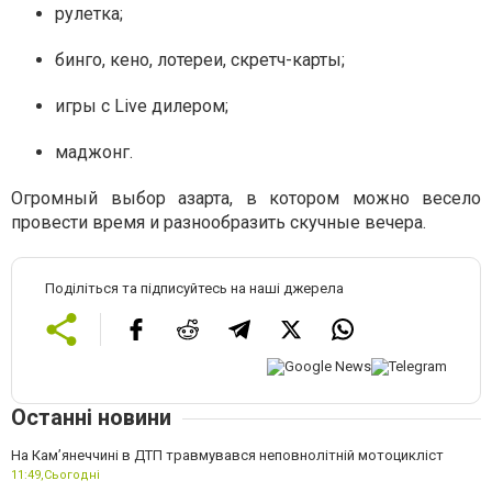
рулетка;
бинго, кено, лотереи, скретч-карты;
игры с Live дилером;
маджонг.
Огромный выбор азарта, в котором можно весело
провести время и разнообразить скучные вечера.
Поділіться та підписуйтесь на наші джерела
Останні новини
На Кам’янеччині в ДТП травмувався неповнолітній мотоцикліст
11:49,
Сьогодні