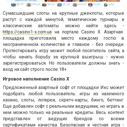
Сумасшедшие слоты на крупные джекпоты, которые
растут с каждой минутой, тематические турниры и
классические автоматы можно найти здесь -
https://casino1-x.com.ua
на портале Casino X. Азартная
площадка приготовила место каждому гостю в
неограниченном количестве и главное - без очереди.
Протестировать игру может любой посетитель сайта, а
чтобы начать борьбу за крупный выигрыш - нужно
зарегистрироваться. Но пользователи должны знать -
вход на сайт строго после 18+.
Игровое наполнение Casino X
Предложенный азартный софт от площадки Икс может
подобрать любой пользователь: игры из наземного
казино, слоты, лотереи, скретч-карты, бинго, беттинг.
Еще добавлен софт с реальными ведущими, но играть в
нем можно только на реальные кредиты. Весь контент
представлен от ведущих брендов со всеми
сертификатами качества. Безопасная и честная игра -