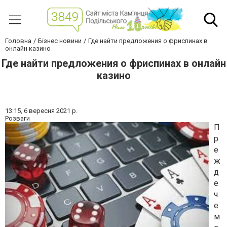
Головна
Бізнес новини
Где найти предложения о фриспинах в
онлайн казино
Где найти предложения о фриспинах в онлайн
казино
13:15,
6 вересня 2021 р.
Розваги
П
р
е
ж
д
е
ч
е
м