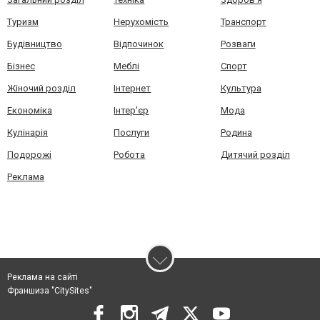
Туризм
Нерухомість
Транспорт
Будівництво
Відпочинок
Розваги
Бізнес
Меблі
Спорт
Жіночий розділ
Інтернет
Культура
Економіка
Інтер'єр
Мода
Кулінарія
Послуги
Родина
Подорожі
Робота
Дитячий розділ
Реклама
Реклама на сайті
Франшиза "CitySites"