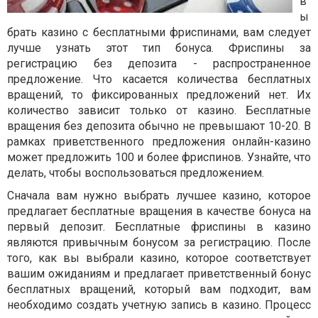
в
ы
брать казино с бесплатными фриспинами, вам следует
лучше узнать этот тип бонуса. Фриспины за
регистрацию без депозита - распространенное
предложение. Что касается количества бесплатных
вращений, то фиксированных предложений нет. Их
количество зависит только от казино. Бесплатные
вращения без депозита обычно не превышают 10-20. В
рамках приветственного предложения онлайн-казино
может предложить 100 и более фриспинов. Узнайте, что
делать, чтобы воспользоваться предложением.
Сначала вам нужно выбрать лучшее казино, которое
предлагает бесплатные вращения в качестве бонуса на
первый депозит. Бесплатные фриспины в казино
являются привычным бонусом за регистрацию. После
того, как вы выбрали казино, которое соответствует
вашим ожиданиям и предлагает приветственный бонус
бесплатных вращений, который вам подходит, вам
необходимо создать учетную запись в казино. Процесс