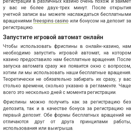
регистрации в различных казино очень похож и займет
у вас не более двух-трех минут. После открытия
учетной записи вы можете наслаждаться бесплатными
вращениями
freespins casino
или бонусом на депозит за
регистрацию.
Запустите игровой автомат онлайн
Чтобы использовать фриспины в онлайн-казино, нам
необходимо запустить игровой автомат, на котором
казино предоставило нам бесплатные вращения. После
запуска автомата сразу же появится окно с вопросом,
хотим ли мы использовать наши бесплатные вращения.
Теоретически не обязательно забирать их сразу, у вас
столько времени, сколько указано в регламенте. Чаще
всего это несколько дней с момента регистрации.
Фриспины можно получить как за регистрацию без
депозита, так и в качестве бонуса за регистрацию на
первый депозит. Обе формы бесплатных вращений не
отличаются друг от друга принципами работы,
использования или выигрыша.