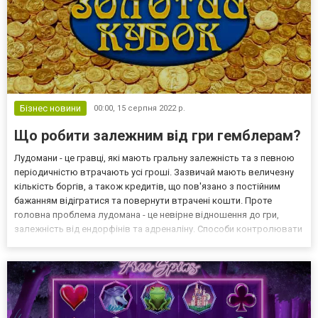
Бізнес новини
00:00,
15 серпня 2022 р.
Що робити залежним від гри гемблерам?
Лудомани - це гравці, які мають гральну залежність та з певною
періодичністю втрачають усі гроші. Зазвичай мають величезну
кількість боргів, а також кредитів, що пов'язано з постійним
бажанням відігратися та повернути втрачені кошти. Проте
головна проблема лудомана - це невірне відношення до гри,
залежність від ендорфінів та адреналіну. Способи контролювати
свої емоції під час гри Це можна зробити кількома способами, але
потрібно пам'ятати, що спочатку луд...