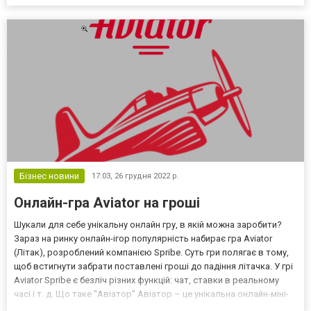
тільки-но зірвавши куш, людина хоче одразу отримати його на
свій баланс. Метою нашого рейти...
Бізнес новини
17:03,
26 грудня 2022 р.
Онлайн-гра Aviator на гроші
Шукали для себе унікальну онлайн гру, в якій можна заробити?
Зараз на ринку онлайн-ігор популярність набирає гра Aviator
(Літак), розроблений компанією Spribe. Суть гри полягає в тому,
щоб встигнути забрати поставлені гроші до падіння літачка. У грі
Aviator Spribe є безліч різних функцій: чат, ставки в реальному
часі і т. д. Що таке "Авіатор" Авіатор – це унікальна онлайн-міні-
гра, призначена для великої аудиторії віку від 18 років. Додаток