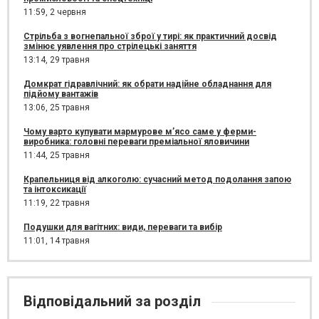
11:59,
2 червня
Стрільба з вогнепальної зброї у тирі: як практичний досвід
змінює уявлення про стрілецькі заняття
13:14,
29 травня
Домкрат гідравлічний: як обрати надійне обладнання для
підйому вантажів
13:06,
25 травня
Чому варто купувати мармурове м’ясо саме у ферми-
виробника: головні переваги преміальної яловичини
11:44,
25 травня
Крапельниця від алкоголю: сучасний метод подолання запою
та інтоксикації
11:19,
22 травня
Подушки для вагітних: види, переваги та вибір
11:01,
14 травня
Відповідальний за розділ