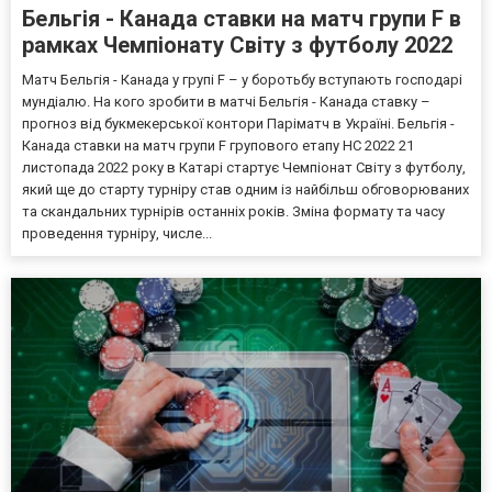
Бельгія - Канада ставки на матч групи F в
рамках Чемпіонату Світу з футболу 2022
Матч Бельгія - Канада у групі F – у боротьбу вступають господарі
мундіалю. На кого зробити в матчі Бельгія - Канада ставку –
прогноз від букмекерської контори Паріматч в Україні. Бельгія -
Канада ставки на матч групи F групового етапу НС 2022 21
листопада 2022 року в Катарі стартує Чемпіонат Світу з футболу,
який ще до старту турніру став одним із найбільш обговорюваних
та скандальних турнірів останніх років. Зміна формату та часу
проведення турніру, числе...