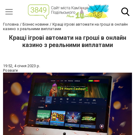
Головна
Бізнес новини
Кращі ігрові автомати на гроші в онлайн
казино з реальними виплатами
Кращі ігрові автомати на гроші в онлайн
казино з реальними виплатами
19:52,
4 січня 2023 р.
Розваги