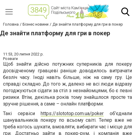
Головна
Бізнес новини
Де знайти платформу для гри в покер
Де знайти платформу для гри в покер
11:53,
20 липня 2022 р.
Розваги
Щоб знайти дійсно потужних суперників для покеру
досвідченому гравцеві раніше доводилось витрачати
безліч часу. Іноді навіть більше, ніж на саму гру. Це
справді складно. До того ж, далеко не всі люди відразу
погоджуються сідати за стіл з незнайомцями, бо є певні
ризики. Втім, декілька років тому знайшлося просте та
зручне рішення, а саме – онлайн платформи.
Такі сервіси
https://slototop.com.ua/poker
об’єднали
шанувальників покеру по всьому світі. Тепер вже не
треба когось шукати, вмовляти, вибирати час і місце для
гри. Достатньо зайти в покер-рум, і компанія вже