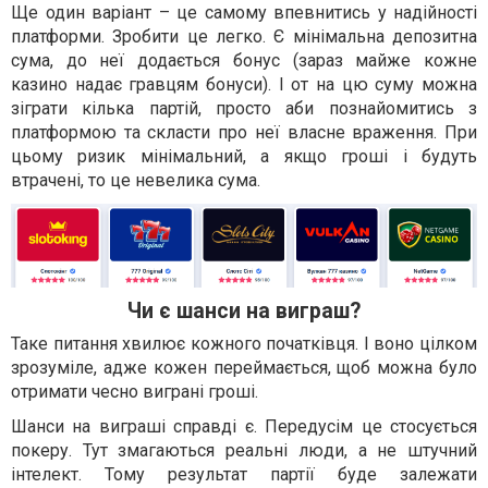
Ще один варіант – це самому впевнитись у надійності
платформи. Зробити це легко. Є мінімальна депозитна
сума, до неї додається бонус (зараз майже кожне
казино надає гравцям бонуси). І от на цю суму можна
зіграти кілька партій, просто аби познайомитись з
платформою та скласти про неї власне враження. При
цьому ризик мінімальний, а якщо гроші і будуть
втрачені, то це невелика сума.
Чи є шанси на виграш?
Таке питання хвилює кожного початківця. І воно цілком
зрозуміле, адже кожен переймається, щоб можна було
отримати чесно виграні гроші.
Шанси на виграші справді є. Передусім це стосується
покеру. Тут змагаються реальні люди, а не штучний
інтелект. Тому результат партії буде залежати