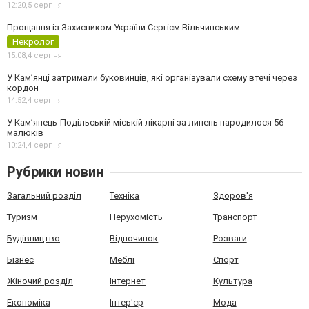
12:20,
5 серпня
Прощання із Захисником України Сергієм Вільчинським
Некролог
15:08,
4 серпня
У Кам’янці затримали буковинців, які організували схему втечі через
кордон
14:52,
4 серпня
У Кам’янець-Подільській міській лікарні за липень народилося 56
малюків
10:24,
4 серпня
Рубрики новин
Загальний розділ
Техніка
Здоров'я
Туризм
Нерухомість
Транспорт
Будівництво
Відпочинок
Розваги
Бізнес
Меблі
Спорт
Жіночий розділ
Інтернет
Культура
Економіка
Інтер'єр
Мода