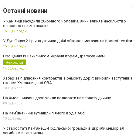
Останні новини
У Камʼянці засудили 28-річного чоловіка, який вчиняв насильство
стосовно співмешканки
15:06,
Сьогодні
У Дунаївцях 21-річна дівчина двічі обікрала магазин цифрової техніки
15:00,
Сьогодні
Прощання із Захисником України Ігорем Драгусевичем
Некролог
14:53,
Сьогодні
Хабар за підписання контрактів з ремонту доріг: викрили заступника
голови Хмельницької ОВА
10:18,
Вчора
На Хмельниччині дозволили полювати на пернату дичину
09:59,
Вчора
На Камʼянеччині зупинили п'яного водія Audi
13:20,
5 серпня
У старостаті Кам’янець-Подільської громади відкрили меморіал
загиблим захисникам