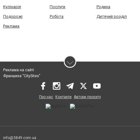
Кулінарія
Послуги
Родина
Подорожі
Робота
Дитячий розділ
Реклама
Реклама на сайті
Франшиза "CitySites"
Про нас
Контакти
Автори проєкту
info@3849.com.ua