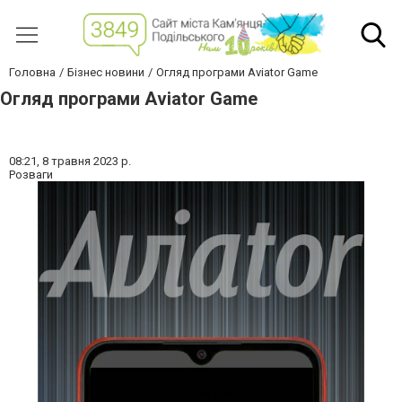
Головна
Бізнес новини
Огляд програми Aviator Game
Огляд програми Aviator Game
08:21,
8 травня 2023 р.
Розваги