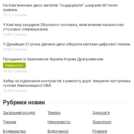
На Камʼянеччині двоє жителів "подарували" шахраям 60 тисяч
гривень
15:11,
7 серпня
У Камʼянці засудили 28-річного чоловіка, який вчиняв насильство
стосовно співмешканки
15:06,
7 серпня
У Дунаївцях 21-річна дівчина двічі обікрала магазин цифрової техніки
15:00,
7 серпня
Прощання із Захисником України Ігорем Драгусевичем
Некролог
14:53,
7 серпня
Хабар за підписання контрактів з ремонту доріг: викрили заступника
голови Хмельницької ОВА
10:18,
6 серпня
Рубрики новин
Загальний розділ
Техніка
Здоров'я
Туризм
Нерухомість
Транспорт
Будівництво
Відпочинок
Розваги