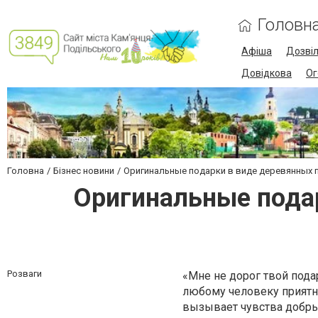
Головн
Афіша
Дозві
Довідкова
Ог
Головна
Бізнес новини
Оригинальные подарки в виде деревянных 
Оригинальные подар
Розваги
«Мне не дорог твой пода
любому человеку приятн
вызывает чувства добрые