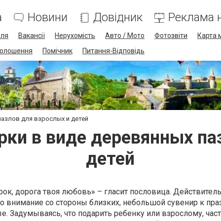
а
Новини
Довідник
Реклама н
лля
Вакансії
Нерухомість
Авто / Мото
Фотозвіти
Карта 
олошення
Помічник
Питання-Відповідь
пазлов для взрослых и детей
ки в виде деревянных па
детей
рок, дорога твоя любовь» – гласит пословица. Действитель
о внимание со стороны близких, небольшой сувенир к пра
. Задумываясь, что подарить ребенку или взрослому, час