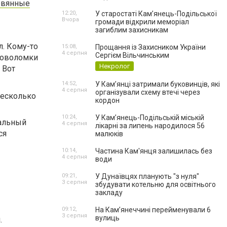
евянные
12:20,
У старостаті Кам’янець-Подільської
Вчора
громади відкрили меморіал
загиблим захисникам
л. Кому-то
15:08,
Прощання із Захисником України
4 серпня
Сергієм Вільчинським
оловоломки
Некролог
 Вот
14:52,
У Кам’янці затримали буковинців, які
4 серпня
організували схему втечі через
несколько
кордон
10:24,
У Кам’янець-Подільській міській
иальный
4 серпня
лікарні за липень народилося 56
ся
малюків
10:14,
Частина Кам'янця залишилась без
4 серпня
води
09:21,
У Дунаївцях планують "з нуля"
3 серпня
збудувати котельню для освітнього
закладу
09:12,
На Камʼянеччині перейменували 6
3 серпня
вулиць
.