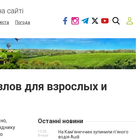
а сайті
міста
Погода
злов для взрослых и
Останні новини
но,
зднику
13:20,
На Камʼянеччині зупинили п'яного
то
Вчора
водія Audi