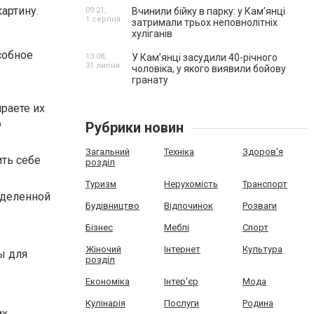
артину.
09:21,
Вчинили бійку в парку: у Кам’янці
1 серпня
затримали трьох неповнолітніх
хуліганів
собное
13:08,
У Камʼянці засудили 40-річного
31 липня
чоловіка, у якого виявили бойову
гранату
раете их
о
Рубрики новин
Загальний
Техніка
Здоров'я
ть себе
розділ
Туризм
Нерухомість
Транспорт
еделенной
Будівництво
Відпочинок
Розваги
Бізнес
Меблі
Спорт
Жіночий
Інтернет
Культура
ы для
розділ
Економіка
Інтер'єр
Мода
Кулінарія
Послуги
Родина
их