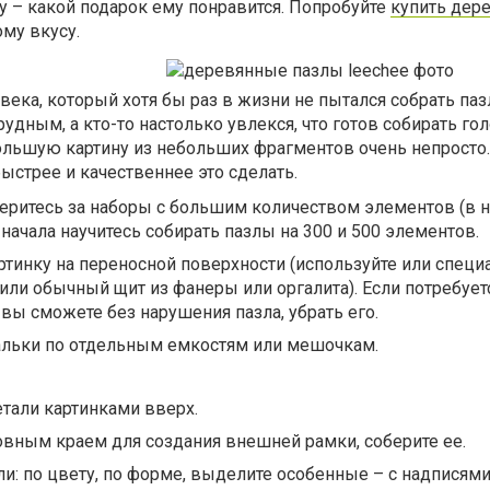
у – какой подарок ему понравится. Попробуйте
купить дер
му вкусу.
века, который хотя бы раз в жизни не пытался собрать паз
рудным, а кто-то настолько увлекся, что готов собирать г
ольшую картину из небольших фрагментов очень непросто.
быстрее и качественнее это сделать.
беритесь за наборы с большим количеством элементов (в 
 начала научитесь собирать пазлы на 300 и 500 элементов.
ртинку на переносной поверхности (используйте или спец
 или обычный щит из фанеры или оргалита). Если потребует
 вы сможете без нарушения пазла, убрать его.
альки по отдельным емкостям или мешочкам.
тали картинками вверх.
овным краем для создания внешней рамки, соберите ее.
ли: по цвету, по форме, выделите особенные – с надписями