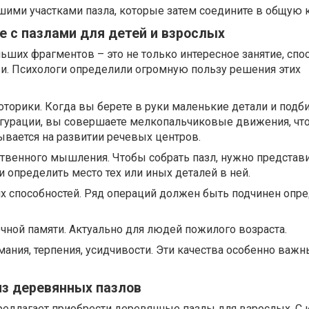
шими участками пазла, которые затем соедините в общую к
е с пазлами для детей и взрослых
ьших фрагментов – это не только интересное занятие, спо
ьи. Психологи определили огромную пользу решения этих
торики. Когда вы берете в руки маленькие детали и подби
игурации, вы совершаете мелкопальчиковые движения, чт
вается на развитии речевых центров.
твенного мышления. Чтобы собрать пазл, нужно представи
и определить место тех или иных деталей в ней.
х способностей. Ряд операций должен быть подчинен опр
чной памяти. Актуально для людей пожилого возраста.
ния, терпения, усидчивости. Эти качества особенно важн
из деревянных пазлов
редлагает приобрести
деревянные пазлы для взрослых
. С 