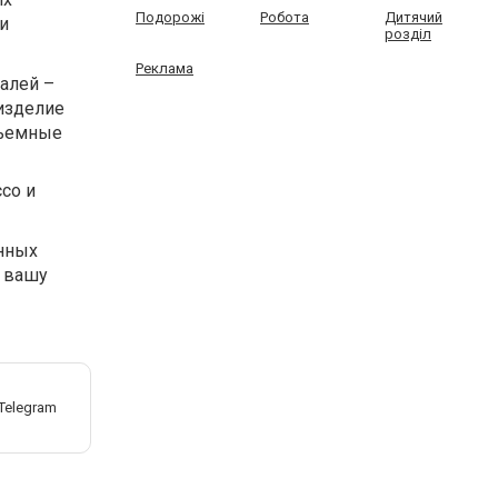
Подорожі
Робота
Дитячий
и
розділ
Реклама
алей –
 изделие
бъемные
со и
янных
м вашу