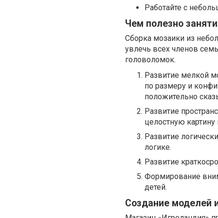
Работайте с неболь
Чем полезно заняти
Сборка мозаики из небол
увлечь всех членов сем
головоломок.
Развитие мелкой мо
по размеру и конф
положительно сказы
Развитие пространс
целостную картину 
Развитие логически
логике.
Развитие краткосро
Формирование внима
детей.
Создание моделей 
Магазин «Игроландия» п