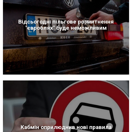
Відсьогодні пільгове розмитнення
"євроблях" буде неможливим
Кабмін оприлюднив нові правила