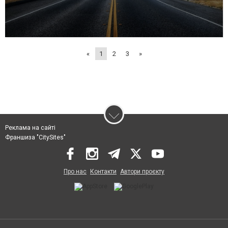
«
1
2
3
»
Реклама на сайті
Франшиза "CitySites"
Про нас
Контакти
Автори проєкту