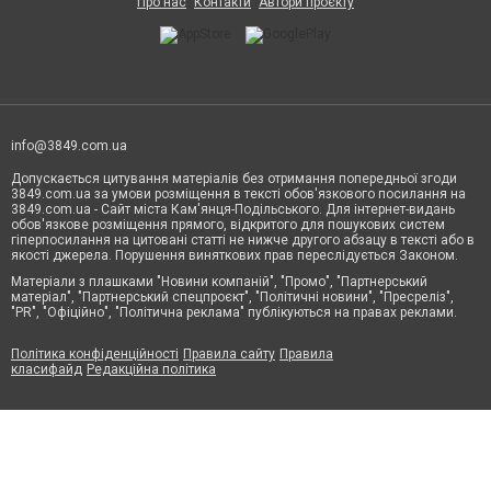
Про нас
Контакти
Автори проєкту
info@3849.com.ua
Допускається цитування матеріалів без отримання попередньої згоди
3849.com.ua за умови розміщення в тексті обов'язкового посилання на
3849.com.ua - Сайт міста Кам'янця-Подільського. Для інтернет-видань
обов'язкове розміщення прямого, відкритого для пошукових систем
гіперпосилання на цитовані статті не нижче другого абзацу в тексті або в
якості джерела. Порушення виняткових прав переслідується Законом.
Матеріали з плашками "Новини компаній", "Промо", "Партнерський
матеріал", "Партнерський спецпроєкт", "Політичні новини", "Пресреліз",
"PR", "Офіційно", "Політична реклама" публікуються на правах реклами.
Політика конфіденційності
Правила сайту
Правила
класифайд
Редакційна політика