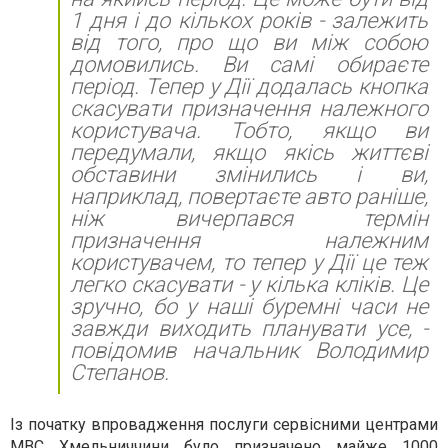
1 дня і до кількох років - залежить
від того, про що ви між собою
домовились. Ви самі обираєте
період. Тепер у Дії додалась кнопка
скасувати призначення належного
користувача. Тобто, якщо ви
передумали, якщо якісь життєві
обставини змінились і ви,
наприклад, повертаєте авто раніше,
ніж вичерпався термін
призначення належним
користувачем, то тепер у Дії це теж
легко скасувати - у кілька кліків. Це
зручно, бо у наші буремні часи не
завжди виходить планувати усе, -
повідомив начальник Володимир
Степанов.
Із початку впровадження послуги сервісними центрами
МВС Хмельниччини було призначено майже 1000