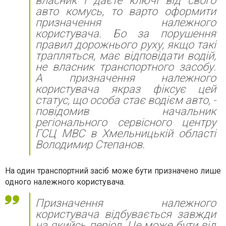
власник і даєте ключі від свого
авто комусь, то варто оформити
призначення належного
користувача. Бо за порушення
правил дорожнього руху, якщо такі
трапляться, має відповідати водій,
не власник транспортного засобу.
А призначення належного
користувача якраз фіксує цей
статус, що особа стає водієм авто, -
повідомив начальник
регіонального сервісного центру
ГСЦ МВС в Хмельницькій області
Володимир Степанов.
На один транспортний засіб може бути призначено лише
одного належного користувача.
Призначення належного
користувача відбувається завжди
на якийсь період. Це може бути від