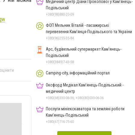
Медичний центр Діани Прокопової у Кам'янець-
Подільський
+380(98)880-20-09
xgw
ФОП Мельник Віталій - пасажирські
перевезення Кам’янця-Подільського та України
+380(96)255-35-84
Арс, будівельний супермаркет Кам'янець-
Подільський
+380(3849)7-43-58
 оцінити
Camping-city, інформаційний портал
Оксфорд Медікал Кам’янець-Подільський -
медичний центр
+380(68)330-06-36, +380(80)030-06-36
Послуги мініекскаватора та земляні роботи
Кам'янець-Подільський
+380(67)716-75-60