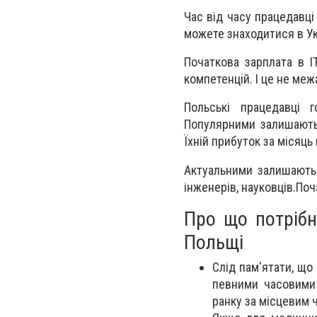
Час від часу працедавці
можете знаходитися в Ук
Початкова зарплата в І
компетенцій. І це не меж
Польські працедавці 
Популярними залишаються 
Їхній прибуток за місяц
Актуальними залишаютьс
інженерів, науковців.По
Про що потрібн
Польщі
Слід пам'ятати, щ
певними часовими 
ранку за місцевим ч