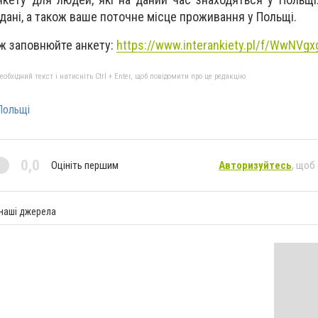
 дані, а також ваше поточне місце проживання у Польщі.
ж заповнюйте анкету:
https://www.interankiety.pl/f/WwNVg
бхідний текст і натисніть Ctrl + Enter, щоб повідомити про це редакцію
Польщі
0,0
Оцініть першим
Авторизуйтесь
, щоб
 наші джерела