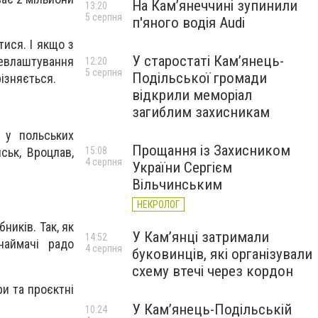
На Камʼянеччині зупинили
13:20
5 серпня
п'яного водія Audi
ися. І якщо з
У старостаті Кам’янець-
евлаштування
12:20
5 серпня
Подільської громади
ізняється.
відкрили меморіал
загиблим захисникам
 у польських
Прощання із Захисником
15:08
ськ, Вроцлав,
4 серпня
України Сергієм
Вільчинським
НЕКРОЛОГ
ників. Так, як
У Кам’янці затримали
14:52
наймачі радо
4 серпня
буковинців, які організували
схему втечі через кордон
и та проєктні
У Кам’янець-Подільській
10:24