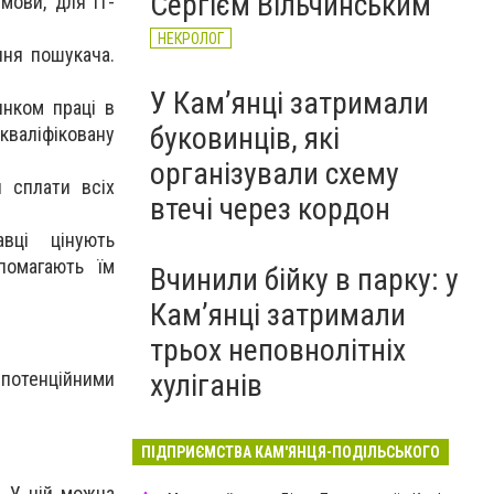
Сергієм Вільчинським
мови, для ІТ-
НЕКРОЛОГ
ння пошукача.
У Кам’янці затримали
нком праці в
буковинців, які
кваліфіковану
організували схему
я сплати всіх
втечі через кордон
вці цінують
помагають їм
Вчинили бійку в парку: у
Кам’янці затримали
трьох неповнолітніх
 потенційними
хуліганів
ПІДПРИЄМСТВА КАМ'ЯНЦЯ-ПОДІЛЬСЬКОГО
. У ній можна