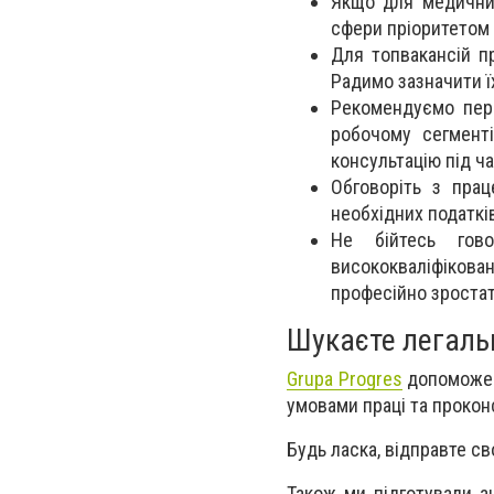
Якщо для медичних
сфери пріоритетом 
Для топвакансій п
Радимо зазначити ї
Рекомендуємо пер
робочому сегменті
консультацію під ч
Обговоріть з прац
необхідних податків
Не бійтесь гово
висококваліфіков
професійно зростат
Шукаєте легаль
Grupa Progres
допоможе 
умовами праці та прокон
Будь ласка, відправте с
Також ми підготували а