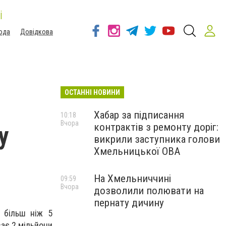
і
ода
Довідкова
ОСТАННІ НОВИНИ
Хабар за підписання
10:18
Вчора
контрактів з ремонту доріг:
у
викрили заступника голови
Хмельницької ОВА
На Хмельниччині
09:59
Вчора
дозволили полювати на
пернату дичину
и більш ніж 5
ає 2 мільйони