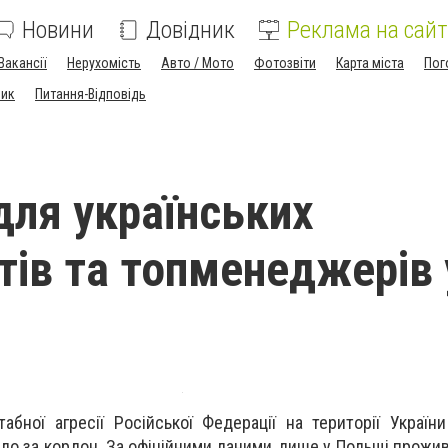
Новини
Довідник
Реклама на сайт
Вакансії
Нерухомість
Авто / Мото
Фотозвіти
Карта міста
Пог
ник
Питання-Відповідь
 для українських
стів та топменеджерів 
бної агресії Російської Федерації на території Україн
ало за кордон.
За офіційними даними, лише у Польщі прожив