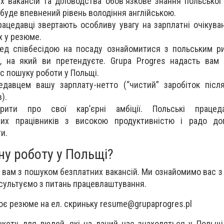
 вакансій та діловодства обов'язкове знання польської 
буде впевнений рівень володіння англійською.
рацедавці звертають особливу увагу на зарплатні очікува
х у резюме.
ед співбесідою на посаду ознайомитися з польським ри
, на який ви претендуєте. Grupa Progres надасть вам 
ас пошуку роботи у Польщі.
едавцем вашу зарплату-нетто (“чистий” заробіток післ
).
рити про свої кар’єрні амбіції. Польські працеда
аних працівників з високою продуктивністю і радо до
и.
ну роботу у Польщі?
вам з пошуком безплатних вакансій. Ми ознайомимо вас з
сультуємо з питань працевлаштування.
воє резюме на ел. скриньку
resume@grupaprogres.pl
нкету для людей, які на даний час знаходяться у Польщі