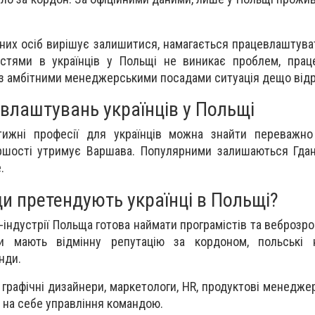
них осіб вирішує залишитися, намагається працевлаштуват
остями в українців у Польщі не виникає проблем, прац
з амбітними менеджерськими посадами ситуація дещо відр
влаштувань українців у Польщі
тижні професії для українців можна знайти переважно
ршості утримує Варшава. Популярними залишаються Гдан
.
и претендують українці в Польщі?
індустрії Польща готова наймати програмістів та веброзроб
істи мають відмінну репутацію за кордоном, польські 
нди.
рафічні дизайнери, маркетологи, HR, продуктові менеджер
 на себе управління командою.