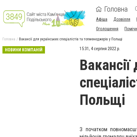
Головна
Афіша
Дозвілля
Оголошення
Поміч
Головна
Вакансії для українських спеціалістів та топменеджерів у Польщі
15:31, 4 серпня 2022 р.
НОВИНИ КОМПАНІЙ
Вакансії
спеціалі
Польщі
З початком повномасшта
мільйонів громадян виїх