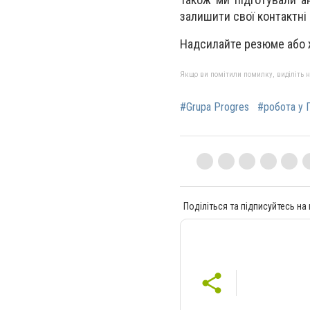
залишити свої контактні
Надсилайте резюме або 
Якщо ви помітили помилку, виділіть нео
#Grupa Progres
#робота у 
Поділіться та підписуйтесь на