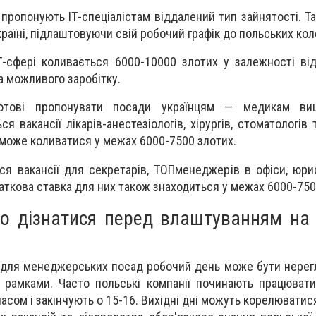
 пропонують ІТ-спеціалістам віддалений тип зайнятості. Т
раїні, підлаштовуючи свій робочий графік до польських кол
Т-сфері коливається 6000-10000 злотих у залежності ві
а можливого заробітку.
готові пропонувати посади українцям
— медикам вищо
вакансії лікарів-анестезіологів, хірургів, стоматологів т
ь може коливатися у межах 6000-7500 злотих.
я вакансії для секретарів, ТОПменеджерів в офіси, юри
чаткова ставка для них також знаходиться у межах 6000-750
о дізнатися перед влаштуванням на 
о для менеджерських посад робочий день може бути нере
рамками. Часто польські компанії починають працювати
асом і закінчують о 15-16. Вихідні дні можуть корелюватис