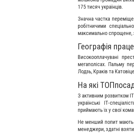
175 тисяч українців.
Значна частка переміще
робітничими спеціальн
максимально спрощене, 
Географія праце
Високооплачувані прес
мегаполісах. Пальму пе
Лодзь, Краків та Катовіце
На які ТОПпосад
З активним розвитком ІТ-
українські ІТ-спеціал
приймають їх у свої кома
Не менший попит мають г
менеджери, здатні взяти