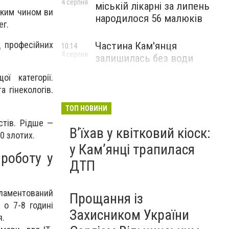
4 серпня
міській лікарні за липень
аким чином ви
народилося 56 малюків
ег.
д професійних
Частина Кам'янця
10:14
4 серпня
залишилась без води
ї категорії.
а гінекологів.
ТОП НОВИНИ
стів. Рідше —
Вʼїхав у квітковий кіоск:
0 злотих.
у Камʼянці трапилася
роботу у
ДТП
гламентований
Прощання із
 о 7-8 годині
Захисником України
я.