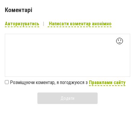
Коментарі
Авторизуватись
Написати коментар анонімно
🙂
Розміщуючи коментар, я погоджуюся з
Правилами сайту
Додати