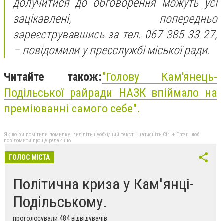
долучитися до обговорення можуть усі
зацікавлені, попередньо
зареєструвавшись за тел. 067 385 33 27,
– повідомили у пресслужбі міської ради.
Читайте також:
"Голову Кам'янець-
Подільської райради НАЗК впіймало на
преміюванні самого себе".
Якщо ви помітили помилку, виділіть необхідний текст і натисніть Ctrl + Enter, щоб
повідомити про це редакцію
ГОЛОС МІСТА
Політична криза у Кам'янці-
Подільському.
проголосували 484 відвідувачів