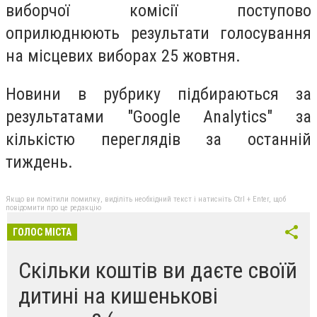
виборчої комісії поступово
оприлюднюють результати голосування
на місцевих виборах 25 жовтня.
Но
вини в рубрику підбираються за
результатами "Google Analytics" за
кількістю переглядів за останній
тиждень.
Якщо ви помітили помилку, виділіть необхідний текст і натисніть Ctrl + Enter, щоб
повідомити про це редакцію
ГОЛОС МІСТА
Скільки коштів ви даєте своїй
дитині на кишенькові