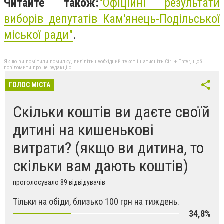
Читайте також:
"
Офіційні результати
виборів депутатів Кам'янець-Подільської
міської ради"
.
Якщо ви помітили помилку, виділіть необхідний текст і натисніть Ctrl + Enter, щоб
повідомити про це редакцію
ГОЛОС МІСТА
Скільки коштів ви даєте своїй
дитині на кишенькові
витрати? (якщо ви дитина, то
скільки вам дають коштів)
проголосувало 89 відвідувачів
Тільки на обіди, близько 100 грн на тиждень.
34,8%