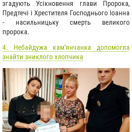
згадують Усікновення глави Пророка,
Предтечі і Хрестителя Господнього Іоанна
- насильницьку смерть великого
пророка.
4.
Небайдужа кам'янчанка допомогла
знайти зниклого хлопчика