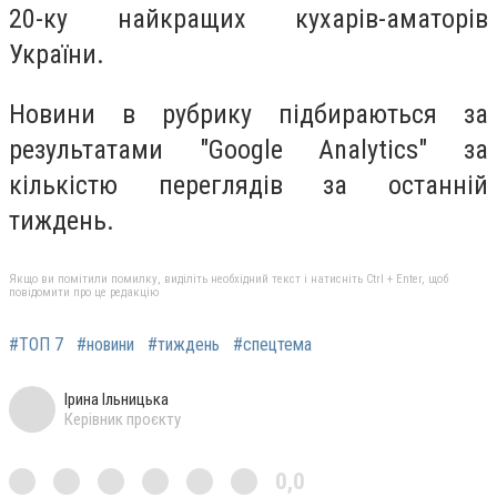
20-ку найкращих кухарів-аматорів
України.
Новини в рубрику підбираються за
результатами "Google Analytics" за
кількістю переглядів за останній
тиждень.
Якщо ви помітили помилку, виділіть необхідний текст і натисніть Ctrl + Enter, щоб
повідомити про це редакцію
#ТОП 7
#новини
#тиждень
#спецтема
Ірина Ільницька
Керівник проєкту
0,0