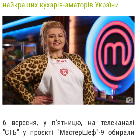
найкращих кухарів-аматорів України
6 вересня, у п’ятницю, на телеканалі
"СТБ" у проєкті "МастерШеф"-9 обирали