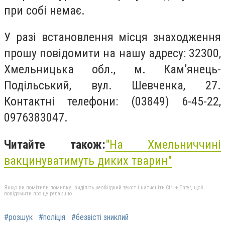
при собі немає.
У разі встановлення місця знаходження
прошу повідомити на нашу адресу: 32300,
Хмельницька обл., м. Кам’янець-
Подільський, вул. Шевченка, 27.
Контактні телефони: (03849) 6-45-22,
0976383047.
Читайте також:
"
На Хмельниччині
вакцинуватимуть диких тварин"
Якщо ви помітили помилку, виділіть необхідний текст і натисніть Ctrl + Enter, щоб
повідомити про це редакцію
#розшук
#поліція
#безвісті зниклий