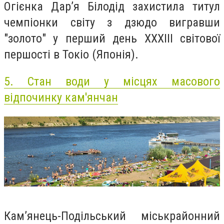
Огієнка Дар’я Білодід захистила титул
чемпіонки світу з дзюдо вигравши
"золото" у перший день XXXIII світової
першості в Токіо (Японія).
5.
Стан води у місцях масового
відпочинку кам'янчан
Кам’янець-Подільський міськрайонний