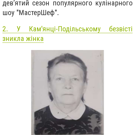
дев’ятий сезон популярного кулінарного
шоу "МастерШеф".
2.
У Кам'янці-Подільському безвісті
зникла жінка