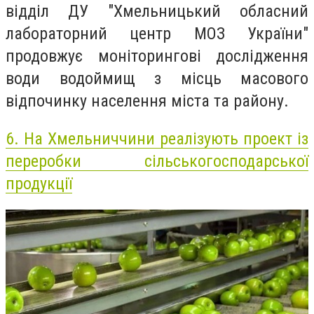
відділ ДУ "Хмельницький обласний
лабораторний центр МОЗ України"
продовжує моніторингові дослідження
води водоймищ з місць масового
відпочинку населення міста та району.
6.
На Хмельниччини реалізують проект із
переробки сільськогосподарської
продукції