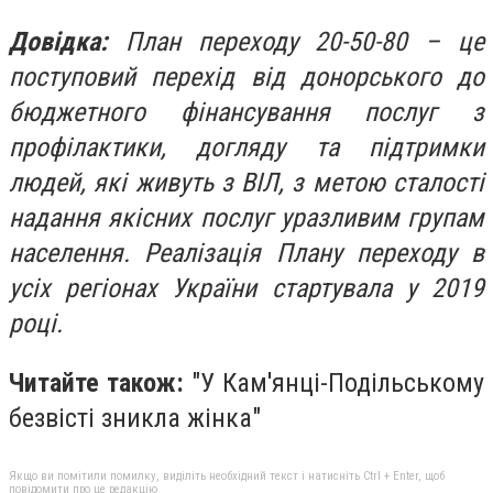
Довідка:
План переходу 20-50-80 – це
поступовий перехід від донорського до
бюджетного фінансування послуг з
профілактики, догляду та підтримки
людей, які живуть з ВІЛ, з метою сталості
надання якісних послуг уразливим групам
населення. Реалізація Плану переходу в
усіх регіонах України стартувала у 2019
році.
Читайте також:
"
У Кам'янці-Подільському
безвісті зникла жінка"
Якщо ви помітили помилку, виділіть необхідний текст і натисніть Ctrl + Enter, щоб
повідомити про це редакцію