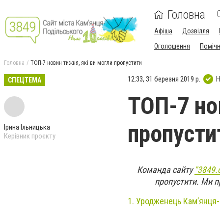
Головна
Афіша
Дозвілля
Оголошення
Поміч
Головна
ТОП-7 новин тижня, які ви могли пропустити
12:33, 31 березня 2019 р.
Н
СПЕЦТЕМА
ТОП-7 но
пропусти
Ірина Ільницька
Керівник проєкту
Команда сайту
"3849.
пропустити. Ми п
1.
Уродженець Кам’янця-