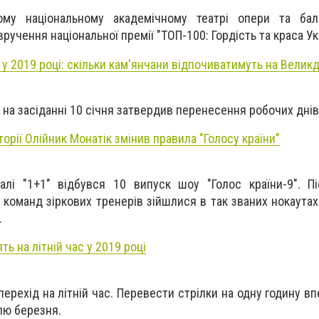
му національному академічному театрі опери та ба
вручення національної премії "ТОП-100: Гордість та краса Ук
 у 2019 році: скільки кам'янчани відпочиватимуть на Велик
и на засіданні 10 січня затвердив перенесення робочих днів 
торії Олійник Монатік змінив правила "Голосу країни"
алі "1+1" відбувся 10 випуск шоу "Голос країни-9". П
 команд зіркових тренерів зійшлися в так званих нокаутах
.
ть на літній час у 2019 році
ерехід на літній час. Перевести стрілки на одну годину вп
лю березня.