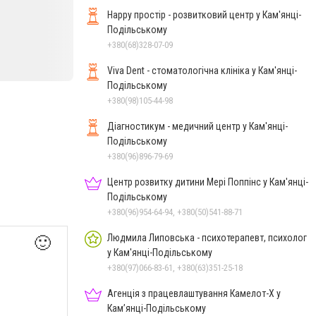
Happy простір - розвитковий центр у Кам'янці-
Подільському
+380(68)328-07-09
Viva Dent - стоматологічна клініка у Кам'янці-
Подільському
+380(98)105-44-98
Діагностикум - медичний центр у Кам'янці-
Подільському
+380(96)896-79-69
Центр розвитку дитини Мері Поппінс у Кам'янці-
Подільському
+380(96)954-64-94, +380(50)541-88-71
Людмила Липовська - психотерапевт, психолог
🙂
у Кам'янці-Подільському
+380(97)066-83-61, +380(63)351-25-18
Агенція з працевлаштування Камелот-Х у
Кам’янці-Подільському