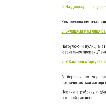
5. На Довжку запрацюва
Комплексна система від
6. Вулицями Кам'янця бе
Патрулюючи вулиці міста
ювенальної превенції вия
7. У Кам'янці стартував
З березня по червень
розпочинаються заходи с
Новини в рубрику підбир
останній тиждень.