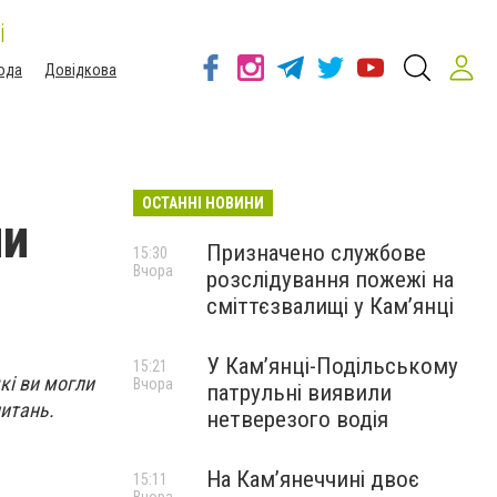
і
ода
Довідкова
ОСТАННІ НОВИНИ
ли
Призначено службове
15:30
Вчора
розслідування пожежі на
сміттєзвалищі у Кам’янці
У Кам’янці-Подільському
15:21
які ви могли
Вчора
патрульні виявили
питань.
нетверезого водія
На Камʼянеччині двоє
15:11