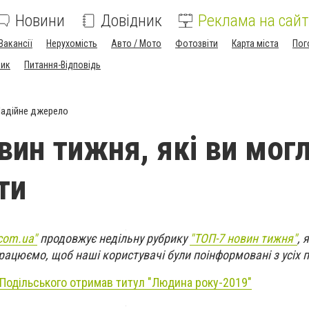
Новини
Довідник
Реклама на сайт
Вакансії
Нерухомість
Авто / Мото
Фотозвіти
Карта міста
Пог
ник
Питання-Відповідь
адійне джерело
вин тижня, які ви мог
ти
com.ua"
продовжує недільну рубрику
"ТОП-7 новин тижня"
, 
рацюємо, щоб наші користувачі були поінформовані з усіх 
Подільського отримав титул "Людина року-2019"