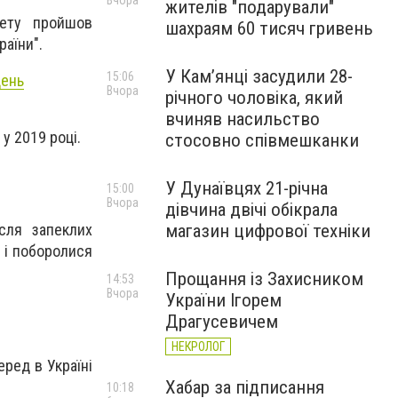
Вчора
жителів "подарували"
лету пройшов
шахраям 60 тисяч гривень
раїни".
У Камʼянці засудили 28-
15:06
день
Вчора
річного чоловіка, який
вчиняв насильство
у 2019 році.
стосовно співмешканки
У Дунаївцях 21-річна
15:00
Вчора
дівчина двічі обікрала
магазин цифрової техніки
ісля запеклих
 і поборолися
Прощання із Захисником
14:53
Вчора
України Ігорем
Драгусевичем
НЕКРОЛОГ
еред в Україні
Хабар за підписання
10:18