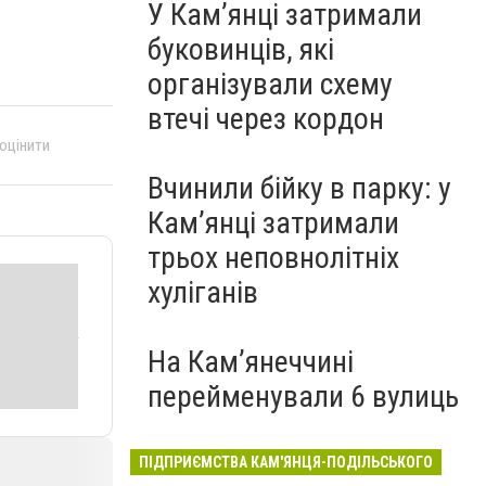
У Кам’янці затримали
буковинців, які
організували схему
втечі через кордон
 оцінити
Вчинили бійку в парку: у
Кам’янці затримали
трьох неповнолітніх
хуліганів
На Камʼянеччині
перейменували 6 вулиць
ПІДПРИЄМСТВА КАМ'ЯНЦЯ-ПОДІЛЬСЬКОГО