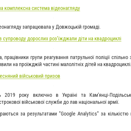
ла комплексна система відеонагляду
еонагляду запрацювала у Довжоцькій громаді.
з супроводу дорослих роз'їжджали діти на квадроциклі
, працівники групи реагування патрульної поліції спільно
вили на проїжджій частині малолітніх дітей на квадроциклі
 весняний військовий призов
 2019 року включно в Україні та Кам’янці-Подільсь
трокової військової служби до лав національної армії.
аються за результатами "Google Analytics" за кількістю 