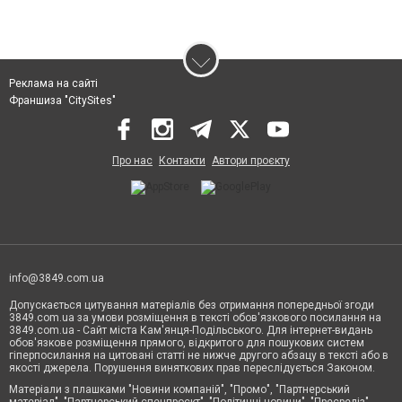
Реклама на сайті
Франшиза "CitySites"
Про нас
Контакти
Автори проєкту
info@3849.com.ua
Допускається цитування матеріалів без отримання попередньої згоди
3849.com.ua за умови розміщення в тексті обов'язкового посилання на
3849.com.ua - Сайт міста Кам'янця-Подільського. Для інтернет-видань
обов'язкове розміщення прямого, відкритого для пошукових систем
гіперпосилання на цитовані статті не нижче другого абзацу в тексті або в
якості джерела. Порушення виняткових прав переслідується Законом.
Матеріали з плашками "Новини компаній", "Промо", "Партнерський
матеріал", "Партнерський спецпроєкт", "Політичні новини", "Пресреліз",