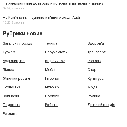
На Хмельниччині дозволили полювати на пернату дичину
09:59,
6 серпня
На Камʼянеччині зупинили п'яного водія Audi
13:20,
5 серпня
Рубрики новин
Загальний розділ
Техніка
Здоров'я
Туризм
Нерухомість
Транспорт
Будівництво
Відпочинок
Розваги
Бізнес
Меблі
Спорт
Жіночий розділ
Інтернет
Культура
Економіка
Інтер'єр
Мода
Кулінарія
Послуги
Родина
Подорожі
Робота
Дитячий розділ
Реклама