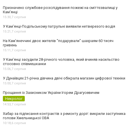
Призначено службове розслідування пожежі на сміттєзвалищі у
Кам’янці
15:30,
7 серпня
У Кам’янці-Подільському патрульні виявили нетверезого водія
15:21,
7 серпня
На Камʼянеччині двоє жителів "подарували" шахраям 60 тисяч
гривень
15:11,
7 серпня
У Камʼянці засудили 28-річного чоловіка, який вчиняв насильство
стосовно співмешканки
15:06,
7 серпня
У Дунаївцях 21-річна дівчина двічі обікрала магазин цифрової техніки
15:00,
7 серпня
Прощання із Захисником України Ігорем Драгусевичем
Некролог
14:53,
7 серпня
Хабар за підписання контрактів з ремонту доріг: викрили заступника
голови Хмельницької ОВА
10:18,
6 серпня