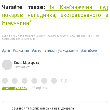
Читайте також:
"На Кам’янеччині суд
покарав нападника, екстрадованого з
Німеччини".
Якщо ви помітили помилку, виділіть необхідний текст і натисніть Ctrl + Enter, щоб
повідомити про це редакцію
#дтп
#кримінал
#авто
#тілесні ушкодження
#загибель
Книш Маргарита
Журналіст
0,0
Авторизуйтесь
, щоб оцінити
Поділіться та підписуйтесь на наші джерела